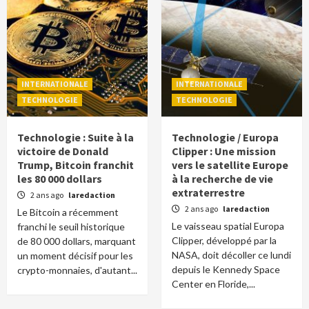
INTERNATIONALE
INTERNATIONALE
TECHNOLOGIE
TECHNOLOGIE
Technologie : Suite à la
Technologie / Europa
victoire de Donald
Clipper : Une mission
Trump, Bitcoin franchit
vers le satellite Europe
les 80 000 dollars
à la recherche de vie
extraterrestre
2 ans ago
laredaction
2 ans ago
laredaction
Le Bitcoin a récemment
Le vaisseau spatial Europa
franchi le seuil historique
Clipper, développé par la
de 80 000 dollars, marquant
NASA, doit décoller ce lundi
un moment décisif pour les
depuis le Kennedy Space
crypto-monnaies, d'autant...
Center en Floride,...