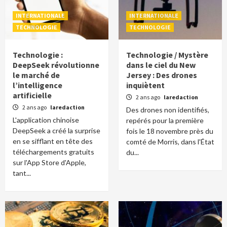
INTERNATIONALE
INTERNATIONALE
TECHNOLOGIE
TECHNOLOGIE
Technologie :
Technologie / Mystère
DeepSeek révolutionne
dans le ciel du New
le marché de
Jersey : Des drones
l’intelligence
inquiètent
artificielle
2 ans ago
laredaction
2 ans ago
laredaction
Des drones non identifiés,
L'application chinoise
repérés pour la première
DeepSeek a créé la surprise
fois le 18 novembre près du
en se sifflant en tête des
comté de Morris, dans l'État
téléchargements gratuits
du...
sur l'App Store d'Apple,
tant...