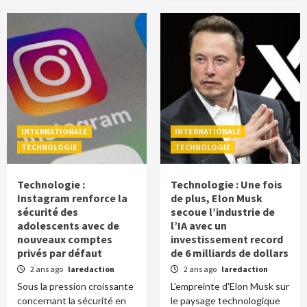
INTERNATIONALE
INTERNATIONALE
TECHNOLOGIE
TECHNOLOGIE
Technologie :
Technologie : Une fois
Instagram renforce la
de plus, Elon Musk
sécurité des
secoue l’industrie de
adolescents avec de
l’IA avec un
nouveaux comptes
investissement record
privés par défaut
de 6 milliards de dollars
2 ans ago
laredaction
2 ans ago
laredaction
Sous la pression croissante
L'empreinte d'Elon Musk sur
concernant la sécurité en
le paysage technologique