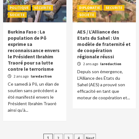
POLITIQUE
SECURITE
DIPLOMATIE
SECURITE
SOCIETE
SOCIETE
Burkina Faso : La
AES / L’Alliance des
population de Pô
Etats du Sahel : Un
exprime sa
modèle de fraternité et
reconnaissance envers
de coopération
le Président Ibrahim
régionale réussi
Traoré pour sa lutte
2 ans ago
laredaction
contre le terrorisme
Depuis son émergence,
2 ans ago
laredaction
L'Alliance des États du
Ce samedi à Pô, un élan de
Sahel (AES) a prouvé son
soutien sans précédent a
efficacité en tant que
été manifesté envers le
moteur de coopération et...
Président Ibrahim Traoré
ainsi qu'à...
Pagination
1
2
3
4
Next