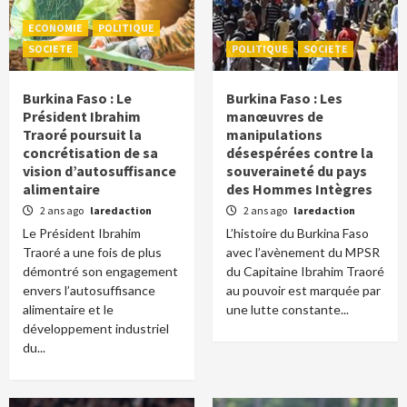
ECONOMIE
POLITIQUE
SOCIETE
POLITIQUE
SOCIETE
Burkina Faso : Le
Burkina Faso : Les
Président Ibrahim
manœuvres de
Traoré poursuit la
manipulations
concrétisation de sa
désespérées contre la
vision d’autosuffisance
souveraineté du pays
alimentaire
des Hommes Intègres
2 ans ago
laredaction
2 ans ago
laredaction
Le Président Ibrahim
L’histoire du Burkina Faso
Traoré a une fois de plus
avec l’avènement du MPSR
démontré son engagement
du Capitaine Ibrahim Traoré
envers l’autosuffisance
au pouvoir est marquée par
alimentaire et le
une lutte constante...
développement industriel
du...