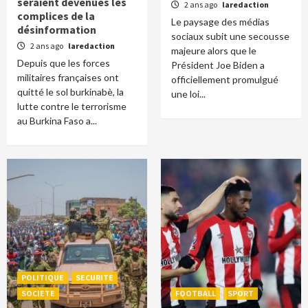
seraient devenues les
2 ans ago
laredaction
complices de la
Le paysage des médias
désinformation
sociaux subit une secousse
2 ans ago
laredaction
majeure alors que le
Depuis que les forces
Président Joe Biden a
militaires françaises ont
officiellement promulgué
quitté le sol burkinabè, la
une loi...
lutte contre le terrorisme
au Burkina Faso a...
POLITIQUE
SECURITE
SOCIETE
FOOTBALL
SPORT