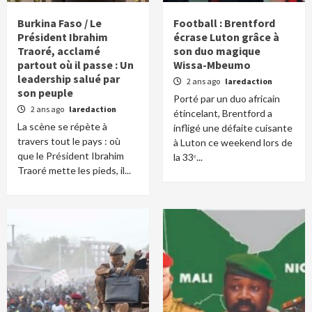
Burkina Faso / Le
Football : Brentford
Président Ibrahim
écrase Luton grâce à
Traoré, acclamé
son duo magique
partout où il passe : Un
Wissa-Mbeumo
leadership salué par
2 ans ago
laredaction
son peuple
Porté par un duo africain
2 ans ago
laredaction
étincelant, Brentford a
La scène se répète à
infligé une défaite cuisante
travers tout le pays : où
à Luton ce weekend lors de
que le Président Ibrahim
la 33ᵉ...
Traoré mette les pieds, il...