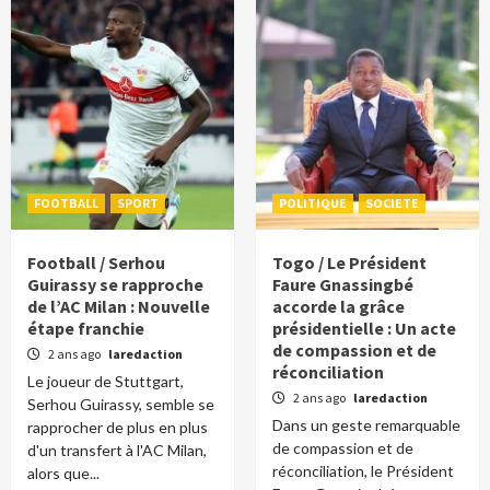
FOOTBALL
SPORT
POLITIQUE
SOCIETE
Football / Serhou
Togo / Le Président
Guirassy se rapproche
Faure Gnassingbé
de l’AC Milan : Nouvelle
accorde la grâce
étape franchie
présidentielle : Un acte
de compassion et de
2 ans ago
laredaction
réconciliation
Le joueur de Stuttgart,
2 ans ago
laredaction
Serhou Guirassy, semble se
Dans un geste remarquable
rapprocher de plus en plus
de compassion et de
d'un transfert à l'AC Milan,
réconciliation, le Président
alors que...