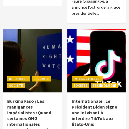
Faure Gnassingbé, a
annoncé l'octroi de la grâce
présidentielle...
DIPLOMATIE
SECURITE
INTERNATIONALE
SOCIETE
SOCIETE
TECHNOLOGIE
Burkina Faso / Les
Internationale : Le
manigances
Président Biden signe
impérialistes : Quand
une loi visant à
certaines ONG
interdire TikTok aux
internationales
États-Unis