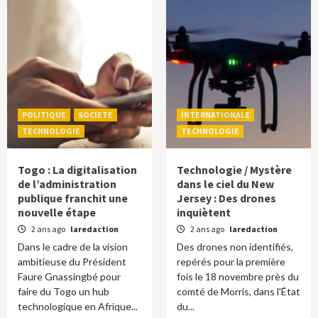
POLITIQUE
SOCIETE
INTERNATIONALE
TECHNOLOGIE
TECHNOLOGIE
Togo : La digitalisation
Technologie / Mystère
de l’administration
dans le ciel du New
publique franchit une
Jersey : Des drones
nouvelle étape
inquiètent
2 ans ago
laredaction
2 ans ago
laredaction
Dans le cadre de la vision
Des drones non identifiés,
ambitieuse du Président
repérés pour la première
Faure Gnassingbé pour
fois le 18 novembre près du
faire du Togo un hub
comté de Morris, dans l'État
technologique en Afrique...
du...