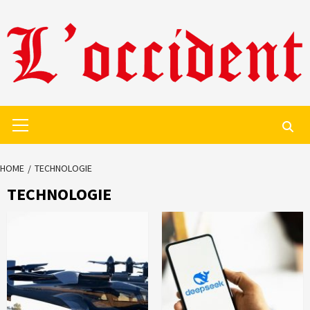
Skip
to
content
Primary
Menu
HOME
TECHNOLOGIE
TECHNOLOGIE