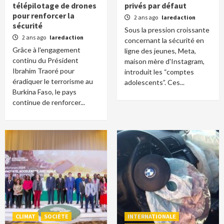
télépilotage de drones
privés par défaut
pour renforcer la
2 ans ago
laredaction
sécurité
Sous la pression croissante
2 ans ago
laredaction
concernant la sécurité en
Grâce à l'engagement
ligne des jeunes, Meta,
continu du Président
maison mère d'Instagram,
Ibrahim Traoré pour
introduit les “comptes
éradiquer le terrorisme au
adolescents”. Ces...
Burkina Faso, le pays
continue de renforcer...
CLIMAT
SOCIETE
INTERNATIONALE