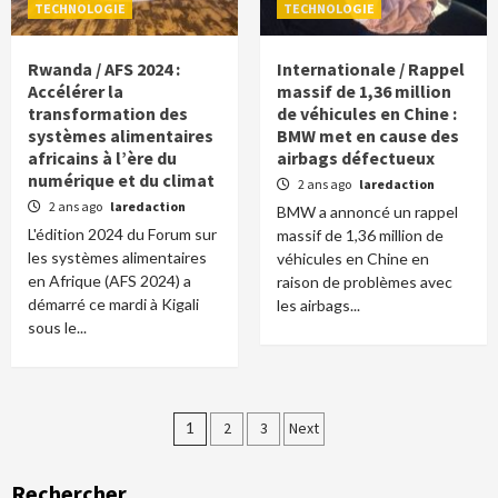
TECHNOLOGIE
TECHNOLOGIE
Rwanda / AFS 2024 :
Internationale / Rappel
Accélérer la
massif de 1,36 million
transformation des
de véhicules en Chine :
systèmes alimentaires
BMW met en cause des
africains à l’ère du
airbags défectueux
numérique et du climat
2 ans ago
laredaction
2 ans ago
laredaction
BMW a annoncé un rappel
L'édition 2024 du Forum sur
massif de 1,36 million de
les systèmes alimentaires
véhicules en Chine en
en Afrique (AFS 2024) a
raison de problèmes avec
démarré ce mardi à Kigali
les airbags...
sous le...
Pagination
1
2
3
Next
des
Rechercher