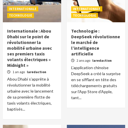
INTERNATIONALE
INTERNATIONALE
TECHNOLOGIE
TECHNOLOGIE
Internationale : Abou
Technologie :
Dhabi sur le point de
DeepSeek révolutionne
révolutionner la
le marché de
mobilité urbaine avec
l’intelligence
ses premiers taxis
artificielle
volants électriques «
2 ans ago
laredaction
Midnight »
L'application chinoise
1 an ago
laredaction
DeepSeek a créé la surprise
Abou Dhabi s’apprête à
en se sifflant en tête des
révolutionner la mobilité
téléchargements gratuits
urbaine avec le lancement
sur l'App Store d'Apple,
de sa première flotte de
tant...
taxis volants électriques,
baptisés...