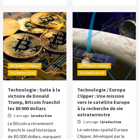
INTERNATIONALE
INTERNATIONALE
TECHNOLOGIE
TECHNOLOGIE
Technologie : Suite à la
Technologie / Europa
victoire de Donald
Clipper : Une mission
Trump, Bitcoin franchit
vers le satellite Europe
les 80 000 dollars
à la recherche de vie
extraterrestre
2 ans ago
laredaction
2 ans ago
laredaction
Le Bitcoin a récemment
Le vaisseau spatial Europa
franchi le seuil historique
Clipper, développé par la
de 80 000 dollars, marquant