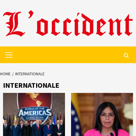
Skip
to
content
Primary
Menu
HOME
INTERNATIONALE
INTERNATIONALE