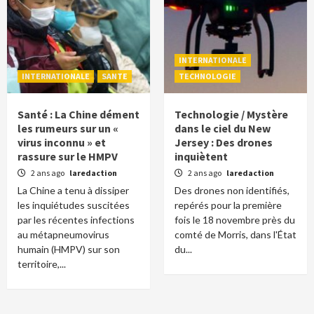
INTERNATIONALE
INTERNATIONALE
SANTE
TECHNOLOGIE
Santé : La Chine dément
Technologie / Mystère
les rumeurs sur un «
dans le ciel du New
virus inconnu » et
Jersey : Des drones
rassure sur le HMPV
inquiètent
2 ans ago
laredaction
2 ans ago
laredaction
La Chine a tenu à dissiper
Des drones non identifiés,
les inquiétudes suscitées
repérés pour la première
par les récentes infections
fois le 18 novembre près du
au métapneumovirus
comté de Morris, dans l'État
humain (HMPV) sur son
du...
territoire,...