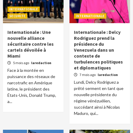
INTERNATIONALE
SECURITE
INTERNATIONALE
Internationale : Une
Internationale : Delcy
nouvelle alliance
Rodriguez prend la
sécuritaire contre les
présidence du
cartels dévoilée à
Venezuela dans un
Miami
contexte de
turbulences politiques
5 mois ago
laredaction
et diplomatiques
Face à la montée en
7 mois ago
laredaction
puissance des réseaux de
Lundi, Delcy Rodriguez a
narcotrafic en Amérique
prêté serment en tant que
latine, le président des
nouvelle présidente du
États-Unis, Donald Trump,
régime vénézuélien,
a...
succédant ainsi à Nicolas
Maduro, qui...