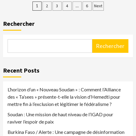
Pagination
1
2
3
4
…
6
Next
des
Rechercher
publications
Rechercher
Recent Posts
L’horizon d’un « Nouveau Soudan » : Comment l’Alliance
des « Ta’sees » présente-t-elle la vision d’Hemedti pour
mettre fin à l’exclusion et légitimer le fédéralisme ?
Soudan : Une mission de haut niveau de l’IGAD pour
raviver l’espoir de paix
Burkina Faso / Alerte : Une campagne de désinformation