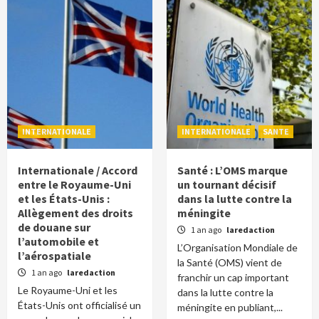
INTERNATIONALE
INTERNATIONALE
SANTE
Internationale / Accord
Santé : L’OMS marque
entre le Royaume-Uni
un tournant décisif
et les États-Unis :
dans la lutte contre la
Allègement des droits
méningite
de douane sur
1 an ago
laredaction
l’automobile et
L’Organisation Mondiale de
l’aérospatiale
la Santé (OMS) vient de
1 an ago
laredaction
franchir un cap important
Le Royaume-Uni et les
dans la lutte contre la
États-Unis ont officialisé un
méningite en publiant,...