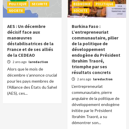
POLITIQUE
SECURITE
ECONOMIE
POLITIQUE
SOCIETE
SOCIETE
AES : Un décembre
Burkina Faso :
décisif face aux
L’entrepreneuriat
manœuvres
communautaire, pilier
déstabilisatrices de la
de la politique de
France et de ses alliés
développement
de la CEDEAO
endogène du Président
Ibrahim Traoré,
2 ans ago
laredaction
triomphe par ses
Alors que le mois de
résultats concrets
décembre s’annonce crucial
2 ans ago
laredaction
pour les pays membres de
L'entrepreneuriat
l’Alliance des États du Sahel
communautaire, pierre
(AES), ces...
angulaire de la politique de
développement endogène
initiée par le Président
Ibrahim Traoré, a su
démontrer son...