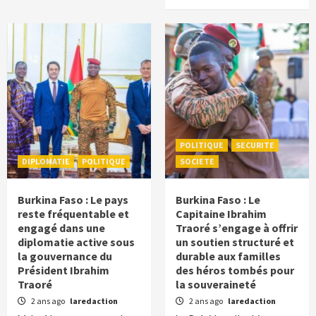
POLITIQUE
SECURITE
DIPLOMATIE
POLITIQUE
SOCIETE
Burkina Faso : Le pays
Burkina Faso : Le
reste fréquentable et
Capitaine Ibrahim
engagé dans une
Traoré s’engage à offrir
diplomatie active sous
un soutien structuré et
la gouvernance du
durable aux familles
Président Ibrahim
des héros tombés pour
Traoré
la souveraineté
2 ans ago
laredaction
2 ans ago
laredaction