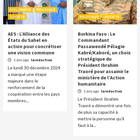
DIPLOMATIE
POLITIQUE
SOCIETE
POLITIQUE
SOCIETE
AES : L’Alliance des
Burkina Faso : Le
États du Sahel en
Commandant
action pour concrétiser
Passawendé Pélagie
une vision commune
Kabré/Kaboré, un choix
stratégique du
2 ans ago
laredaction
Président Ibrahim
Le lundi 30 décembre 2024
Traoré pour assainir le
a marqué une étape
ministère de l’Action
majeure dans le
humanitaire
renforcement de la
2 ans ago
laredaction
coopération entre les pays
Le Président Ibrahim
membres...
Traoré a démontré une fois
de plus sa capacité à
mettre la personne qu’il
faut à la...