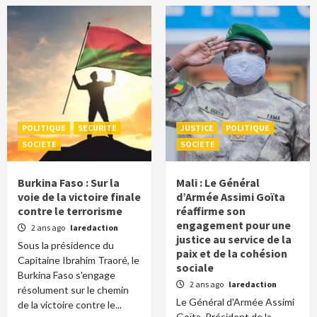
POLITIQUE
SECURITE
JUSTICE
POLITIQUE
SOCIETE
SOCIETE
Burkina Faso : Sur la
Mali : Le Général
voie de la victoire finale
d’Armée Assimi Goïta
contre le terrorisme
réaffirme son
engagement pour une
2 ans ago
laredaction
justice au service de la
Sous la présidence du
paix et de la cohésion
Capitaine Ibrahim Traoré, le
sociale
Burkina Faso s'engage
2 ans ago
laredaction
résolument sur le chemin
Le Général d'Armée Assimi
de la victoire contre le...
Goïta, Président de la