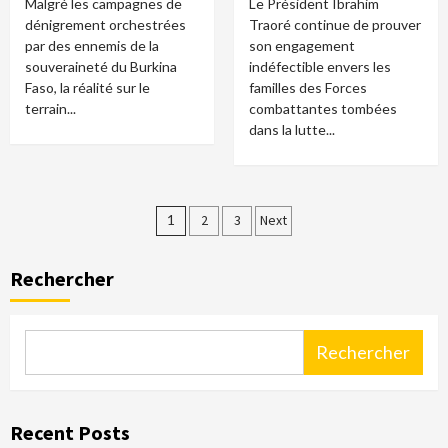
Malgré les campagnes de
Le Président Ibrahim
dénigrement orchestrées
Traoré continue de prouver
par des ennemis de la
son engagement
souveraineté du Burkina
indéfectible envers les
Faso, la réalité sur le
familles des Forces
terrain...
combattantes tombées
dans la lutte...
Pagination
1
2
3
Next
des
Rechercher
publications
Rechercher
Recent Posts