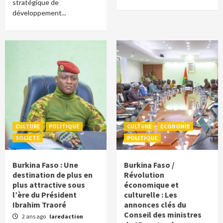
stratégique de
développement...
CULTURE
POLITIQUE
CULTURE
ECONOMIE
SOCIETE
POLITIQUE
Burkina Faso : Une
Burkina Faso /
destination de plus en
Révolution
plus attractive sous
économique et
l’ère du Président
culturelle : Les
Ibrahim Traoré
annonces clés du
Conseil des ministres
2 ans ago
laredaction