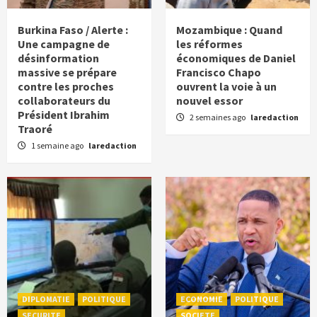
Burkina Faso / Alerte :
Mozambique : Quand
Une campagne de
les réformes
désinformation
économiques de Daniel
massive se prépare
Francisco Chapo
contre les proches
ouvrent la voie à un
collaborateurs du
nouvel essor
Président Ibrahim
2 semaines ago
laredaction
Traoré
1 semaine ago
laredaction
DIPLOMATIE
POLITIQUE
ECONOMIE
POLITIQUE
SECURITE
SOCIETE