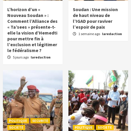
L’horizon d’un «
Soudan : Une mission
Nouveau Soudan » :
de haut niveau de
Comment l’Alliance des
l’IGAD pour raviver
« Ta’sees » présente-t-
l’espoir de paix
elle la vision d’Hemedti
1 semaine ago
laredaction
pour mettre fin à
l’exclusion et légitimer
le fédéralisme ?
5 jours ago
laredaction
POLITIQUE
SECURITE
SOCIETE
POLITIQUE
SOCIETE