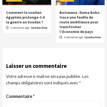
Comment le soutien
Botswana : Duma Boko
égyptien prolonge-t-il
trace une feuille de
la guerre au Soudan ?
route ambitieuse pour
transformer
2 semaines ago
laredaction
l’économie du pays
2 semaines ago
laredaction
Laisser un commentaire
Votre adresse e-mail ne sera pas publiée.
Les
champs obligatoires sont indiqués avec
*
Commentaire
*