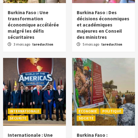
Burkina Faso : Une
Burkina Faso : Des
transformation
décisions économiques
économique accélérée
et académiques
malgré les défis
majeures en Conseil
sécuritaires
des ministres
3 mois ago
laredaction
5 mois ago
laredaction
INTERNATIONALE
ECONOMIE
POLITIQUE
SECURITE
SOCIETE
Internationale : Une
Burkina Faso :