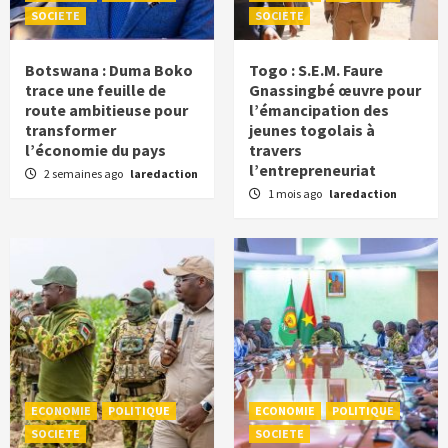
SOCIETE
SOCIETE
Botswana : Duma Boko
Togo : S.E.M. Faure
trace une feuille de
Gnassingbé œuvre pour
route ambitieuse pour
l’émancipation des
transformer
jeunes togolais à
l’économie du pays
travers
l’entrepreneuriat
2 semaines ago
laredaction
1 mois ago
laredaction
ECONOMIE
POLITIQUE
ECONOMIE
POLITIQUE
SOCIETE
SOCIETE