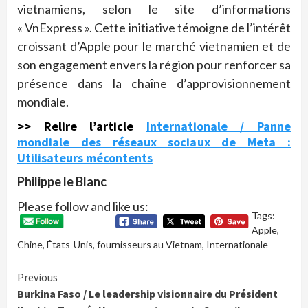
vietnamiens, selon le site d’informations
« VnExpress ». Cette initiative témoigne de l’intérêt
croissant d’Apple pour le marché vietnamien et de
son engagement envers la région pour renforcer sa
présence dans la chaîne d’approvisionnement
mondiale.
>> Relire l’article
Internationale / Panne
mondiale des réseaux sociaux de Meta :
Utilisateurs mécontents
Philippe le Blanc
Please follow and like us:
Tags:
Apple
,
Chine
,
États-Unis
,
fournisseurs au Vietnam
,
Internationale
Continue
Previous
Burkina Faso / Le leadership visionnaire du Président
Reading