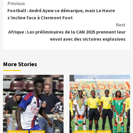
Continue
Previous
Football : André Ayew se démarque, mais Le Havre
Reading
s’incline face à Clermont Foot
Next
Afrique : Les préliminaires de la CAN 2025 prennent leur
envol avec des victoires explosives
More Stories
FOOTBALL
SPORT
FOOTBALL
SPORT