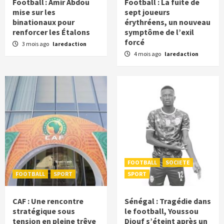
Football : Amir Abdou
Football : La fuite de
mise sur les
sept joueurs
binationaux pour
érythréens, un nouveau
renforcer les Étalons
symptôme de l’exil
forcé
3 mois ago
laredaction
4 mois ago
laredaction
FOOTBALL
SOCIETE
FOOTBALL
SPORT
SPORT
CAF : Une rencontre
Sénégal : Tragédie dans
stratégique sous
le football, Youssou
tension en pleine trêve
Diouf s’éteint après un