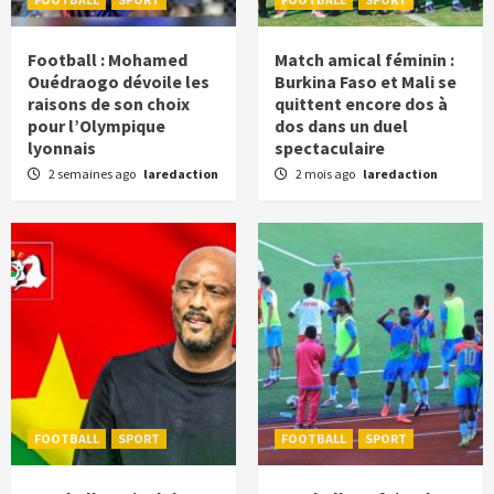
Football : Mohamed
Match amical féminin :
Ouédraogo dévoile les
Burkina Faso et Mali se
raisons de son choix
quittent encore dos à
pour l’Olympique
dos dans un duel
lyonnais
spectaculaire
2 semaines ago
laredaction
2 mois ago
laredaction
FOOTBALL
SPORT
FOOTBALL
SPORT