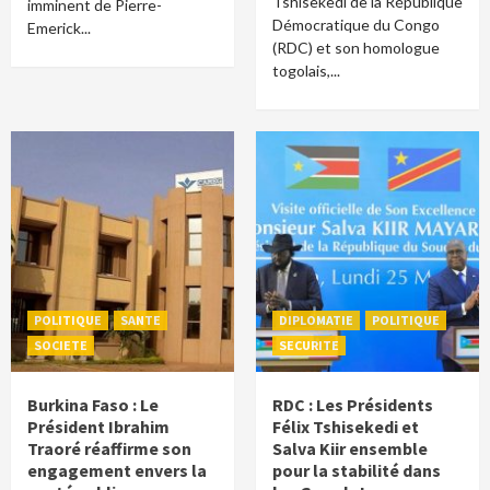
Tshisekedi de la République
imminent de Pierre-
Démocratique du Congo
Emerick...
(RDC) et son homologue
togolais,...
POLITIQUE
SANTE
DIPLOMATIE
POLITIQUE
SOCIETE
SECURITE
Burkina Faso : Le
RDC : Les Présidents
Président Ibrahim
Félix Tshisekedi et
Traoré réaffirme son
Salva Kiir ensemble
engagement envers la
pour la stabilité dans