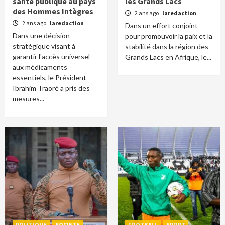
santé publique au pays
les Grands Lacs
des Hommes Intègres
2 ans ago
laredaction
2 ans ago
laredaction
Dans un effort conjoint
Dans une décision
pour promouvoir la paix et la
stratégique visant à
stabilité dans la région des
garantir l'accès universel
Grands Lacs en Afrique, le...
aux médicaments
essentiels, le Président
Ibrahim Traoré a pris des
mesures...
POLITIQUE
SOCIETE
FOOTBALL
SPORT