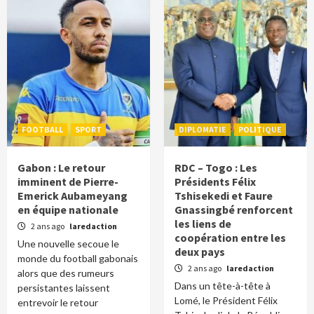
FOOTBALL
SPORT
DIPLOMATIE
POLITIQUE
Gabon : Le retour
RDC – Togo : Les
imminent de Pierre-
Présidents Félix
Emerick Aubameyang
Tshisekedi et Faure
en équipe nationale
Gnassingbé renforcent
les liens de
2 ans ago
laredaction
coopération entre les
Une nouvelle secoue le
deux pays
monde du football gabonais
2 ans ago
laredaction
alors que des rumeurs
Dans un tête-à-tête à
persistantes laissent
Lomé, le Président Félix
entrevoir le retour