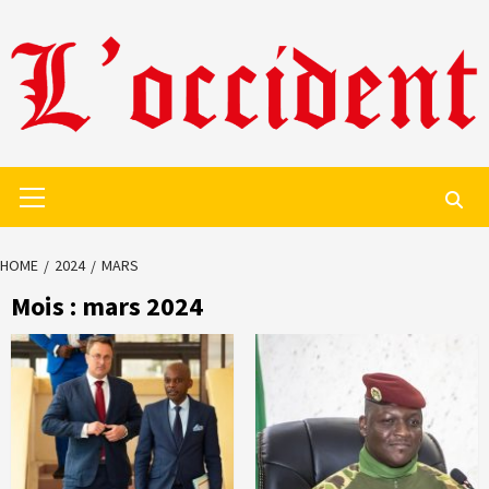
Skip
to
content
Primary
Menu
HOME
2024
MARS
Mois :
mars 2024