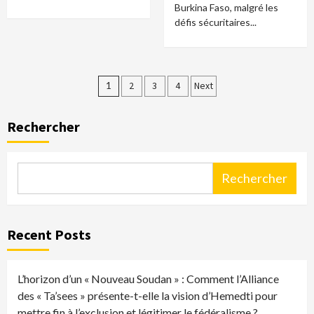
Burkina Faso, malgré les
défis sécuritaires...
Pagination
1
2
3
4
Next
des
Rechercher
publications
Rechercher
Recent Posts
L’horizon d’un « Nouveau Soudan » : Comment l’Alliance
des « Ta’sees » présente-t-elle la vision d’Hemedti pour
mettre fin à l’exclusion et légitimer le fédéralisme ?