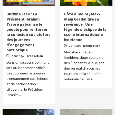
Burkina Faso : Le
Côte d’Ivoire / Max-
Président Ibrahim
Alain Gradel tire sa
Traoré galvanise le
révérence : Une
peuple pour renforcer
légende s’éclipse de la
la cohésion sociale lors
scène internationale
des journées
ivoirienne
d’engagement
2 ans ago
laredaction
patriotique
Max-Alain Gradel,
2 ans ago
laredaction
l'emblématique capitaine
Dans un discours poignant
des Éléphants, a joué son
lors du lancement officiel
dernier match sous les
des Journées nationales
couleurs de la sélection
d'engagement patriotique
nationale de Côte...
et de participation
citoyenne, le Président
Ibrahim...