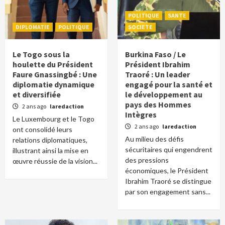
POLITIQUE
SANTE
DIPLOMATIE
POLITIQUE
SOCIETE
Le Togo sous la
Burkina Faso / Le
houlette du Président
Président Ibrahim
Faure Gnassingbé : Une
Traoré : Un leader
diplomatie dynamique
engagé pour la santé et
et diversifiée
le développement au
pays des Hommes
2 ans ago
laredaction
Intègres
Le Luxembourg et le Togo
2 ans ago
laredaction
ont consolidé leurs
Au milieu des défis
relations diplomatiques,
sécuritaires qui engendrent
illustrant ainsi la mise en
des pressions
œuvre réussie de la vision...
économiques, le Président
Ibrahim Traoré se distingue
par son engagement sans...