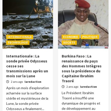
INTERNATIONALE
ECONOMIE
POLITIQUE
TECHNOLOGIE
SOCIETE
Internationale : La
Burkina Faso : La
sonde privée Odysseus
renaissance du pays
cesse ses
des Hommes Intègres
transmissions après un
sous la présidence du
mois sur la Lune
Capitaine Ibrahim
Traoré
2 ans ago
laredaction
2 ans ago
laredaction
Après un mois d'exploration
Le Président Ibrahim
acharnée sur la surface
Traoré a insufflé une
stérile et mystérieuse de la
dynamique de progrès et
Lune, la sonde privée
de développement au
Odysseus a finalement...