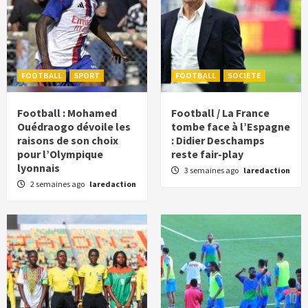
FOOTBALL
SPORT
FOOTBALL
SOCIETE
Football : Mohamed
Football / La France
Ouédraogo dévoile les
tombe face à l’Espagne
raisons de son choix
: Didier Deschamps
pour l’Olympique
reste fair-play
lyonnais
3 semaines ago
laredaction
2 semaines ago
laredaction