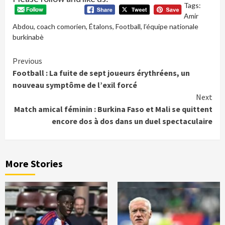
Tags:
Amir
Abdou
,
coach comorien
,
Étalons
,
Football
,
l’équipe nationale
burkinabè
Continue
Previous
Football : La fuite de sept joueurs érythréens, un
Reading
nouveau symptôme de l’exil forcé
Next
Match amical féminin : Burkina Faso et Mali se quittent
encore dos à dos dans un duel spectaculaire
More Stories