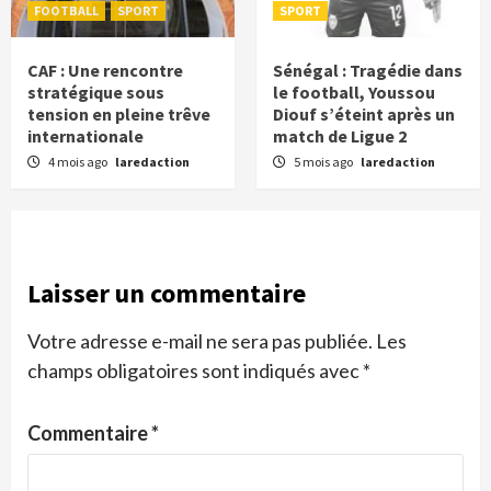
FOOTBALL
SPORT
SPORT
CAF : Une rencontre
Sénégal : Tragédie dans
stratégique sous
le football, Youssou
tension en pleine trêve
Diouf s’éteint après un
internationale
match de Ligue 2
4 mois ago
laredaction
5 mois ago
laredaction
Laisser un commentaire
Votre adresse e-mail ne sera pas publiée.
Les
champs obligatoires sont indiqués avec
*
Commentaire
*