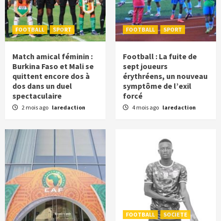
FOOTBALL
SPORT
FOOTBALL
SPORT
Match amical féminin :
Football : La fuite de
Burkina Faso et Mali se
sept joueurs
quittent encore dos à
érythréens, un nouveau
dos dans un duel
symptôme de l’exil
spectaculaire
forcé
2 mois ago
laredaction
4 mois ago
laredaction
FOOTBALL
SOCIETE