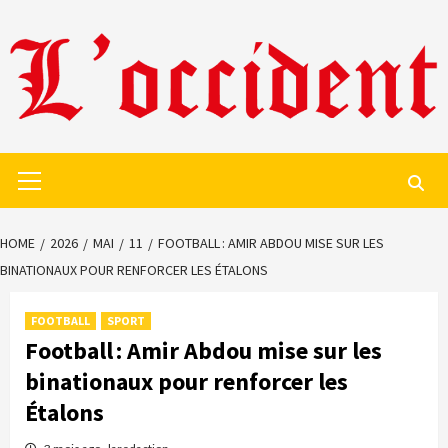
Skip
to
content
Primary
Menu
HOME
2026
MAI
11
FOOTBALL : AMIR ABDOU MISE SUR LES
BINATIONAUX POUR RENFORCER LES ÉTALONS
FOOTBALL
SPORT
Football : Amir Abdou mise sur les
binationaux pour renforcer les
Étalons