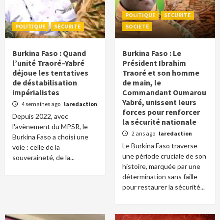
POLITIQUE
SECURITE
POLITIQUE
SECURITE
SOCIETE
Burkina Faso : Quand
Burkina Faso : Le
l’unité Traoré–Yabré
Président Ibrahim
déjoue les tentatives
Traoré et son homme
de déstabilisation
de main, le
impérialistes
Commandant Oumarou
Yabré, unissent leurs
4 semaines ago
laredaction
forces pour renforcer
Depuis 2022, avec
la sécurité nationale
l'avènement du MPSR, le
2 ans ago
laredaction
Burkina Faso a choisi une
Le Burkina Faso traverse
voie : celle de la
une période cruciale de son
souveraineté, de la...
histoire, marquée par une
détermination sans faille
pour restaurer la sécurité...