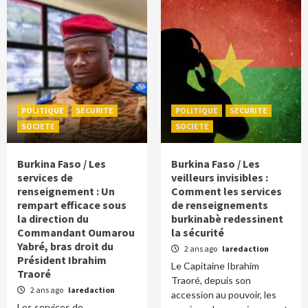
POLITIQUE
SECURITE
POLITIQUE
SECURITE
SOCIETE
SOCIETE
Burkina Faso / Les
Burkina Faso / Les
services de
veilleurs invisibles :
renseignement : Un
Comment les services
rempart efficace sous
de renseignements
la direction du
burkinabè redessinent
Commandant Oumarou
la sécurité
Yabré, bras droit du
2 ans ago
laredaction
Président Ibrahim
Le Capitaine Ibrahim
Traoré
Traoré, depuis son
2 ans ago
laredaction
accession au pouvoir, les
Les services de