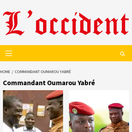
Skip
to
content
Primary
Menu
HOME
COMMANDANT OUMAROU YABRÉ
Commandant Oumarou Yabré