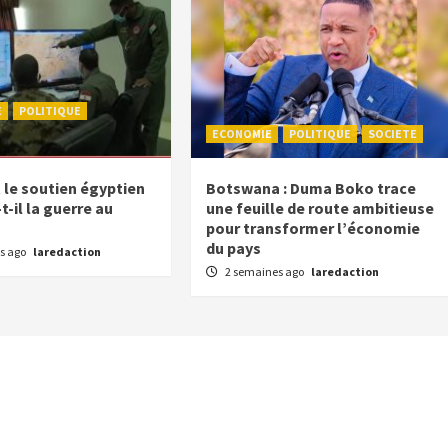
E
POLITIQUE
ECONOMIE
POLITIQUE
SOCIETE
e soutien égyptien
Botswana : Duma Boko trace
-il la guerre au
une feuille de route ambitieuse
pour transformer l’économie
du pays
s ago
laredaction
2 semaines ago
laredaction