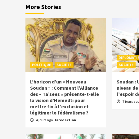
More Stories
DIPLOMATI
POLITIQUE
SOCIETE
SOCIETE
L’horizon d’un « Nouveau
Soudan : 
Soudan » : Comment l’Alliance
niveau de 
des « Ta’sees » présente-t-elle
l’espoir d
la vision d’Hemedti pour
7 jours ag
mettre fin à l’exclusion et
légitimer le fédéralisme ?
4 jours ago
laredaction