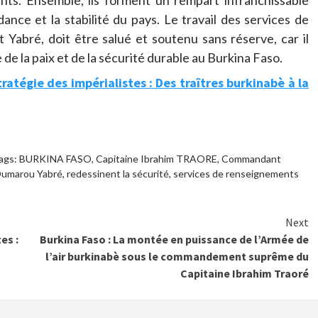
ants. Ensemble, ils forment un rempart infranchissable
nce et la stabilité du pays. Le travail des services de
Yabré, doit être salué et soutenu sans réserve, car il
de la paix et de la sécurité durable au Burkina Faso.
ratégie des impérialistes : Des traîtres burkinabè à la
ags:
BURKINA FASO
,
Capitaine Ibrahim TRAORE
,
Commandant
umarou Yabré
,
redessinent la sécurité
,
services de renseignements
Next
es :
Burkina Faso : La montée en puissance de l’Armée de
!
l’air burkinabè sous le commandement suprême du
Capitaine Ibrahim Traoré