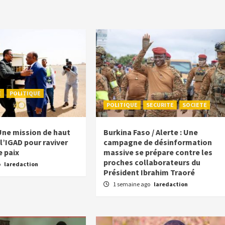
E
POLITIQUE
POLITIQUE
SECURITE
SOCIETE
Une mission de haut
Burkina Faso / Alerte : Une
l’IGAD pour raviver
campagne de désinformation
e paix
massive se prépare contre les
proches collaborateurs du
o
laredaction
Président Ibrahim Traoré
1 semaine ago
laredaction