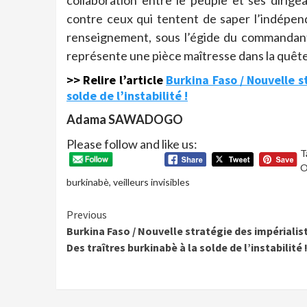
collaboration entre le peuple et ses dirige
contre ceux qui tentent de saper l’indépenda
renseignement, sous l’égide du commandant 
représente une pièce maîtresse dans la quête 
>> Relire l’article
Burkina Faso / Nouvelle st
solde de l’instabilité !
Adama SAWADOGO
Please follow and like us:
T
O
burkinabè
,
veilleurs invisibles
Continue
Previous
Burkina Faso / Nouvelle stratégie des impérialist
Reading
Des traîtres burkinabè à la solde de l’instabilité 