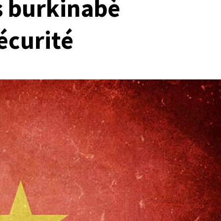
 burkinabè
écurité