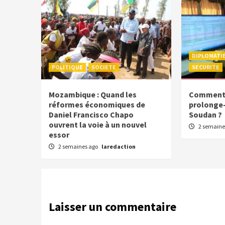
DIPLOMATI
POLITIQUE
SOCIETE
SECURITE
Mozambique : Quand les
Comment l
réformes économiques de
prolonge-t
Daniel Francisco Chapo
Soudan ?
ouvrent la voie à un nouvel
2 semaine
essor
2 semaines ago
laredaction
Laisser un commentaire