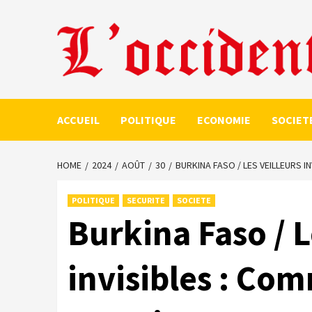
Skip
to
content
ACCUEIL
POLITIQUE
ECONOMIE
SOCIET
HOME
2024
AOÛT
30
BURKINA FASO / LES VEILLEURS 
POLITIQUE
SECURITE
SOCIETE
Burkina Faso / L
invisibles : Com