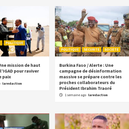
E
POLITIQUE
POLITIQUE
SECURITE
SOCIETE
Une mission de haut
Burkina Faso / Alerte : Une
l’IGAD pour raviver
campagne de désinformation
e paix
massive se prépare contre les
proches collaborateurs du
o
laredaction
Président Ibrahim Traoré
1 semaine ago
laredaction