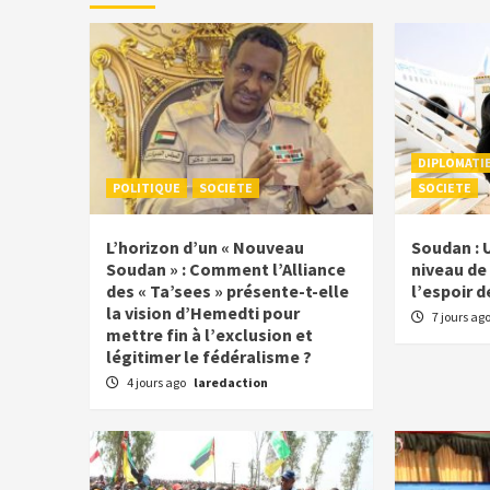
DIPLOMATI
POLITIQUE
SOCIETE
SOCIETE
L’horizon d’un « Nouveau
Soudan : 
Soudan » : Comment l’Alliance
niveau de 
des « Ta’sees » présente-t-elle
l’espoir d
la vision d’Hemedti pour
7 jours ag
mettre fin à l’exclusion et
légitimer le fédéralisme ?
4 jours ago
laredaction