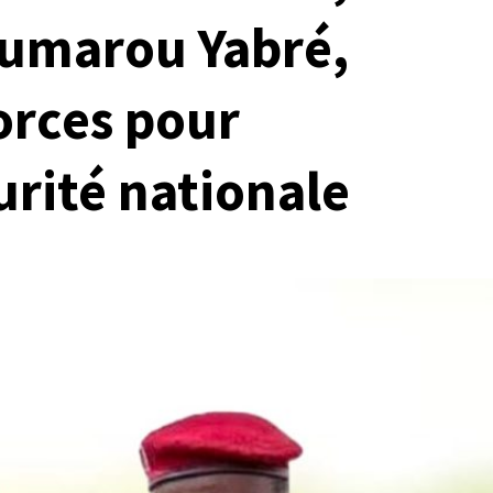
marou Yabré,
orces pour
urité nationale