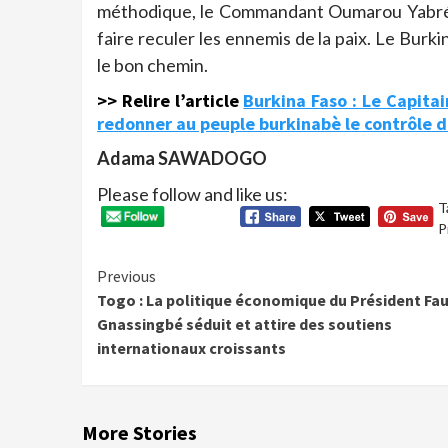
méthodique, le Commandant Oumarou Yabré, 
faire reculer les ennemis de la paix. Le Burk
le bon chemin.
>> Relire l’article
Burkina Faso : Le Capita
redonner au peuple burkinabè le contrôle d
Adama SAWADOGO
Please follow and like us:
T
P
Continue
Previous
Togo : La politique économique du Président Fa
Reading
Gnassingbé séduit et attire des soutiens
internationaux croissants
More Stories