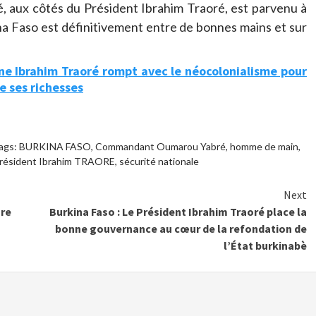
aux côtés du Président Ibrahim Traoré, est parvenu à
ina Faso est définitivement entre de bonnes mains et sur
ine Ibrahim Traoré rompt avec le néocolonialisme pour
e ses richesses
ags:
BURKINA FASO
,
Commandant Oumarou Yabré
,
homme de main
,
résident Ibrahim TRAORE
,
sécurité nationale
Next
ure
Burkina Faso : Le Président Ibrahim Traoré place la
bonne gouvernance au cœur de la refondation de
l’État burkinabè