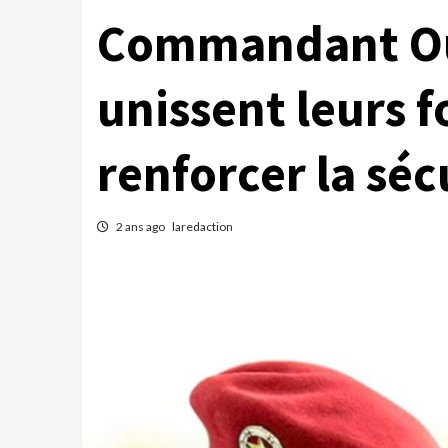
Commandant Ou
unissent leurs f
renforcer la séc
2 ans ago
laredaction