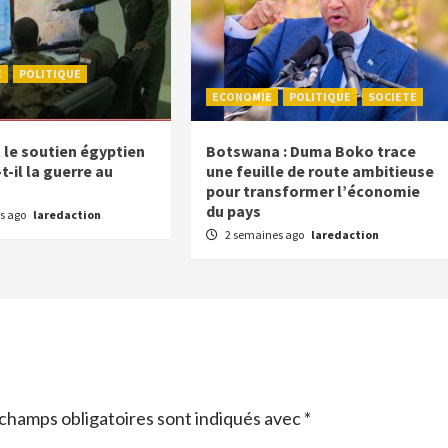
E
POLITIQUE
ECONOMIE
POLITIQUE
SOCIETE
e soutien égyptien
Botswana : Duma Boko trace
-il la guerre au
une feuille de route ambitieuse
pour transformer l’économie
du pays
s ago
laredaction
2 semaines ago
laredaction
champs obligatoires sont indiqués avec
*