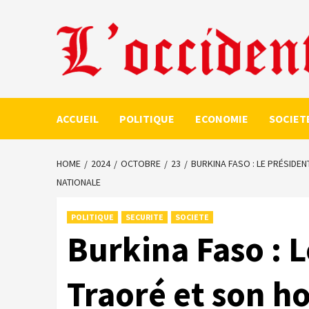
Skip
to
content
ACCUEIL
POLITIQUE
ECONOMIE
SOCIET
HOME
2024
OCTOBRE
23
BURKINA FASO : LE PRÉSID
NATIONALE
POLITIQUE
SECURITE
SOCIETE
Burkina Faso : 
Traoré et son h