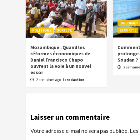
DIPLOMATI
POLITIQUE
SOCIETE
SECURITE
Mozambique : Quand les
Comment l
réformes économiques de
prolonge-t
Daniel Francisco Chapo
Soudan ?
ouvrent la voie à un nouvel
2 semaine
essor
2 semaines ago
laredaction
Laisser un commentaire
Votre adresse e-mail ne sera pas publiée.
Les 