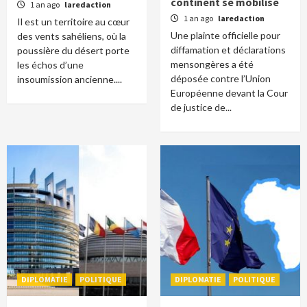
continent se mobilise
1 an ago
laredaction
1 an ago
laredaction
Il est un territoire au cœur
Une plainte officielle pour
des vents sahéliens, où la
diffamation et déclarations
poussière du désert porte
mensongères a été
les échos d’une
déposée contre l’Union
insoumission ancienne....
Européenne devant la Cour
de justice de...
DIPLOMATIE
POLITIQUE
DIPLOMATIE
POLITIQUE