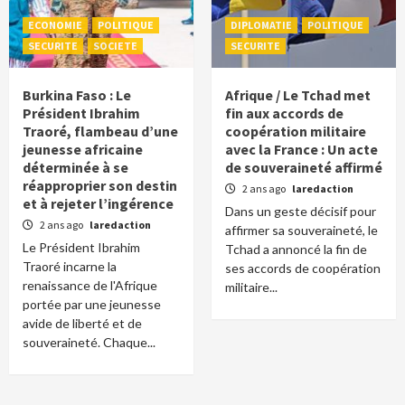
ECONOMIE
POLITIQUE
DIPLOMATIE
POLITIQUE
SECURITE
SOCIETE
SECURITE
Burkina Faso : Le
Afrique / Le Tchad met
Président Ibrahim
fin aux accords de
Traoré, flambeau d’une
coopération militaire
jeunesse africaine
avec la France : Un acte
déterminée à se
de souveraineté affirmé
réapproprier son destin
2 ans ago
laredaction
et à rejeter l’ingérence
Dans un geste décisif pour
2 ans ago
laredaction
affirmer sa souveraineté, le
Le Président Ibrahim
Tchad a annoncé la fin de
Traoré incarne la
ses accords de coopération
renaissance de l'Afrique
militaire...
portée par une jeunesse
avide de liberté et de
souveraineté. Chaque...