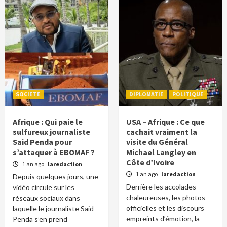
SOCIETE
DIPLOMATIE
POLITIQUE
Afrique : Qui paie le
USA – Afrique : Ce que
sulfureux journaliste
cachait vraiment la
Said Penda pour
visite du Général
s’attaquer à EBOMAF ?
Michael Langley en
Côte d’Ivoire
1 an ago
laredaction
1 an ago
laredaction
Depuis quelques jours, une
Derrière les accolades
vidéo circule sur les
chaleureuses, les photos
réseaux sociaux dans
officielles et les discours
laquelle le journaliste Said
empreints d’émotion, la
Penda s’en prend