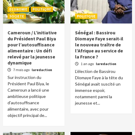
ECONOMIE
POLITIQUE
SOCIETE
POLITIQUE
Cameroun / L’initiative
Sénégal : Bassirou
du Président Paul Biya
Diomaye Faye serait-il
pour l’autosuffisance
le nouveau traître de
alimentaire : Un défi
l’Afrique au service de
relevé par la jeunesse
la France ?
dynamique
1 an ago
laredaction
7 mois ago
laredaction
L'élection de Bassirou
Sur instruction du
Diomaye Faye à la tête du
Président Paul Biya, le
Sénégal avait suscité un
Cameroun a lancé une
immense espoir,
ambitieuse politique
notamment parmi la
d'autosuffisance
jeunesse et...
alimentaire, avec pour
objectif principal de...