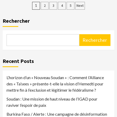
Pagination
1
2
3
4
5
Next
des
Rechercher
publications
Rechercher
Recent Posts
L’horizon d’un « Nouveau Soudan » : Comment l’Alliance
des « Ta’sees » présente-t-elle la vision d’Hemedti pour
mettre fin à l’exclusion et légitimer le fédéralisme ?
Soudan : Une mission de haut niveau de l’IGAD pour
raviver l’espoir de paix
Burkina Faso / Alerte : Une campagne de désinformation