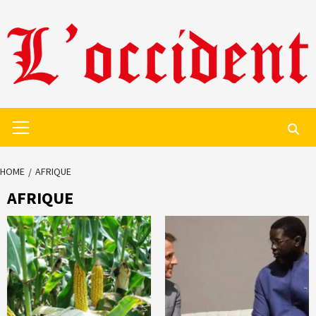
Skip
to
content
Primary
Menu
HOME
AFRIQUE
AFRIQUE