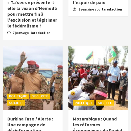
« Ta’sees » présente-t-
l’espoir de paix
elle la vision d’Hemedti
1 semaine ago
laredaction
pour mettre fin à
l’exclusion et légitimer
le fédéralisme ?
7 jours ago
laredaction
POLITIQUE
SECURITE
SOCIETE
POLITIQUE
SOCIETE
Burkina Faso / Alerte :
Mozambique : Quand
Une campagne de
les réformes
désinformation
économiques de Daniel