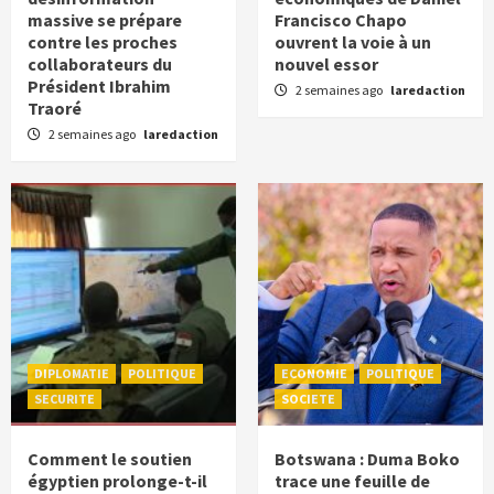
massive se prépare
Francisco Chapo
contre les proches
ouvrent la voie à un
collaborateurs du
nouvel essor
Président Ibrahim
2 semaines ago
laredaction
Traoré
2 semaines ago
laredaction
DIPLOMATIE
POLITIQUE
ECONOMIE
POLITIQUE
SECURITE
SOCIETE
Comment le soutien
Botswana : Duma Boko
égyptien prolonge-t-il
trace une feuille de