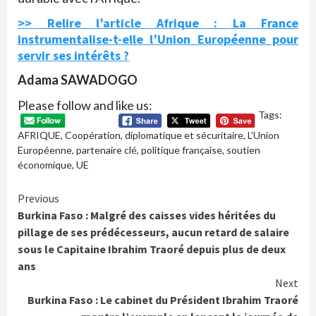
>> Relire l’article Afrique : La France
instrumentalise-t-elle l’Union Européenne pour
servir ses intérêts ?
Adama SAWADOGO
Please follow and like us:
Tags:
AFRIQUE
,
Coopération
,
diplomatique et sécuritaire
,
L’Union
Européenne
,
partenaire clé
,
politique française
,
soutien
économique
,
UE
Continue
Previous
Burkina Faso : Malgré des caisses vides héritées du
Reading
pillage de ses prédécesseurs, aucun retard de salaire
sous le Capitaine Ibrahim Traoré depuis plus de deux
ans
Next
Burkina Faso : Le cabinet du Président Ibrahim Traoré