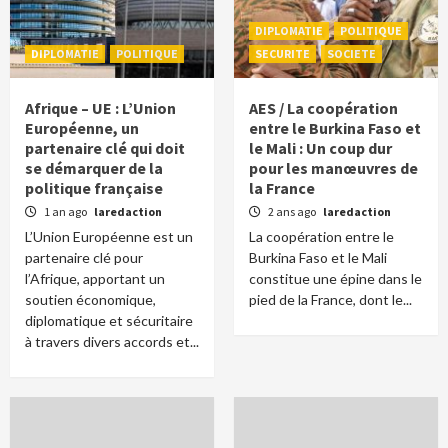
DIPLOMATIE
POLITIQUE
DIPLOMATIE
POLITIQUE
SECURITE
SOCIETE
Afrique – UE : L’Union
AES / La coopération
Européenne, un
entre le Burkina Faso et
partenaire clé qui doit
le Mali : Un coup dur
se démarquer de la
pour les manœuvres de
politique française
la France
1 an ago
laredaction
2 ans ago
laredaction
L’Union Européenne est un
La coopération entre le
partenaire clé pour
Burkina Faso et le Mali
l’Afrique, apportant un
constitue une épine dans le
soutien économique,
pied de la France, dont le...
diplomatique et sécuritaire
à travers divers accords et...