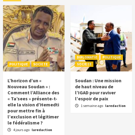
DIPLOMATIE
POLITIQUE
POLITIQUE
SOCIETE
SOCIETE
L’horizon d’un «
Soudan : Une mission
Nouveau Soudan » :
de haut niveau de
Comment l’Alliance des
l’IGAD pour raviver
« Ta’sees » présente-t-
l’espoir de paix
elle la vision d’Hemedti
1 semaine ago
laredaction
pour mettre fin à
l’exclusion et légitimer
le fédéralisme ?
4 jours ago
laredaction