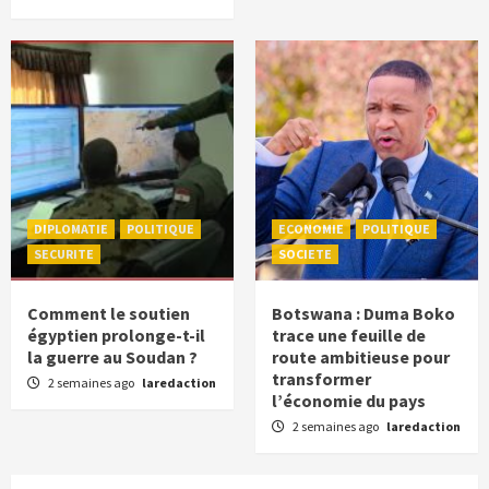
DIPLOMATIE
POLITIQUE
ECONOMIE
POLITIQUE
SECURITE
SOCIETE
Comment le soutien
Botswana : Duma Boko
égyptien prolonge-t-il
trace une feuille de
la guerre au Soudan ?
route ambitieuse pour
transformer
2 semaines ago
laredaction
l’économie du pays
2 semaines ago
laredaction