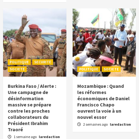
POLITIQUE
SECURITE
SOCIETE
POLITIQUE
SOCIETE
Burkina Faso / Alerte :
Mozambique : Quand
Une campagne de
les réformes
désinformation
économiques de Daniel
massive se prépare
Francisco Chapo
contre les proches
ouvrent la voie à un
collaborateurs du
nouvel essor
Président Ibrahim
2 semaines ago
laredaction
Traoré
1 semaine ago
laredaction