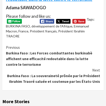
Adama SAWADOGO
Please follow and like us:
Tags:
BURKINA FASO
,
développement de l’Afrique
,
Emmanuel
Macron
,
France
,
Président français
,
Président Ibrahim
TRAORE
Continue
Previous
Burkina Faso : Les Forces combattantes burkinabè
Reading
affichent une efficacité redoutable dans la lutte
contre le terrorisme
Next
Burkina Faso : La souveraineté prônée par le Président
Ibrahim Traoré saluée et soutenue par les États-Unis
More Stories