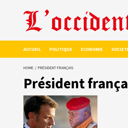
Skip
to
content
ACCUEIL
POLITIQUE
ECONOMIE
SOCIET
HOME
PRÉSIDENT FRANÇAIS
Président frança