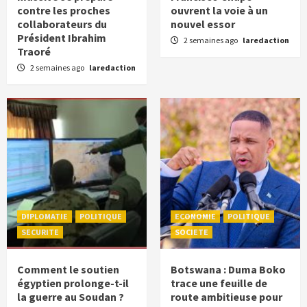
contre les proches
ouvrent la voie à un
collaborateurs du
nouvel essor
Président Ibrahim
2 semaines ago
laredaction
Traoré
2 semaines ago
laredaction
DIPLOMATIE
POLITIQUE
ECONOMIE
POLITIQUE
SECURITE
SOCIETE
Comment le soutien
Botswana : Duma Boko
égyptien prolonge-t-il
trace une feuille de
la guerre au Soudan ?
route ambitieuse pour