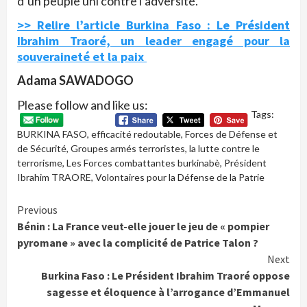
d’un peuple uni contre l’adversité.
>> Relire l’article Burkina Faso : Le Président
Ibrahim Traoré, un leader engagé pour la
souveraineté et la paix
Adama SAWADOGO
Please follow and like us:
Tags:
BURKINA FASO
,
efficacité redoutable
,
Forces de Défense et
de Sécurité
,
Groupes armés terroristes
,
la lutte contre le
terrorisme
,
Les Forces combattantes burkinabè
,
Président
Ibrahim TRAORE
,
Volontaires pour la Défense de la Patrie
Continue
Previous
Bénin : La France veut-elle jouer le jeu de « pompier
Reading
pyromane » avec la complicité de Patrice Talon ?
Next
Burkina Faso : Le Président Ibrahim Traoré oppose
sagesse et éloquence à l’arrogance d’Emmanuel