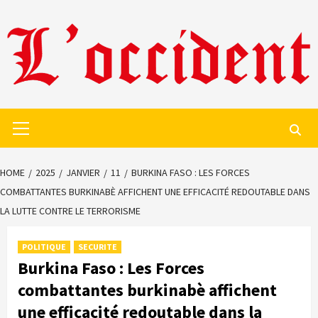
Skip
to
content
Primary
Menu
HOME
2025
JANVIER
11
BURKINA FASO : LES FORCES
COMBATTANTES BURKINABÈ AFFICHENT UNE EFFICACITÉ REDOUTABLE DANS
LA LUTTE CONTRE LE TERRORISME
POLITIQUE
SECURITE
Burkina Faso : Les Forces
combattantes burkinabè affichent
une efficacité redoutable dans la