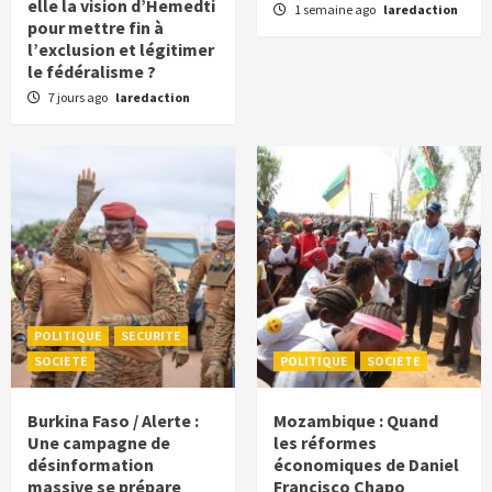
elle la vision d’Hemedti
1 semaine ago
laredaction
pour mettre fin à
l’exclusion et légitimer
le fédéralisme ?
7 jours ago
laredaction
POLITIQUE
SECURITE
SOCIETE
POLITIQUE
SOCIETE
Burkina Faso / Alerte :
Mozambique : Quand
Une campagne de
les réformes
désinformation
économiques de Daniel
massive se prépare
Francisco Chapo