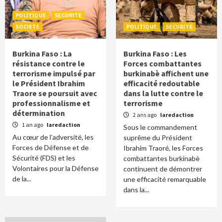
POLITIQUE
SECURITE
SOCIETE
POLITIQUE
SECURITE
Burkina Faso : La
Burkina Faso : Les
résistance contre le
Forces combattantes
terrorisme impulsé par
burkinabè affichent une
le Président Ibrahim
efficacité redoutable
Traore se poursuit avec
dans la lutte contre le
professionnalisme et
terrorisme
détermination
2 ans ago
laredaction
1 an ago
laredaction
Sous le commandement
Au cœur de l’adversité, les
suprême du Président
Forces de Défense et de
Ibrahim Traoré, les Forces
Sécurité (FDS) et les
combattantes burkinabè
Volontaires pour la Défense
continuent de démontrer
de la...
une efficacité remarquable
dans la...