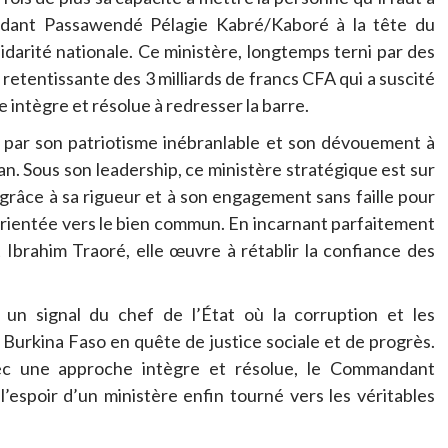
ndant Passawendé Pélagie Kabré/Kaboré à la tête du
lidarité nationale. Ce ministère, longtemps terni par des
retentissante des 3 milliards de francs CFA qui a suscité
e intègre et résolue à redresser la barre.
ar son patriotisme inébranlable et son dévouement à
lan. Sous son leadership, ce ministère stratégique est sur
, grâce à sa rigueur et à son engagement sans faille pour
orientée vers le bien commun. En incarnant parfaitement
 Ibrahim Traoré, elle œuvre à rétablir la confiance des
un signal du chef de l’État où la corruption et les
Burkina Faso en quête de justice sociale et de progrès.
vec une approche intègre et résolue, le Commandant
espoir d’un ministère enfin tourné vers les véritables