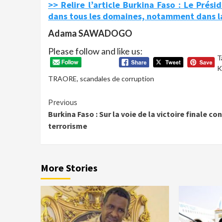
>> Relire l’article Burkina Faso : Le Prési
dans tous les domaines, notamment dans la
Adama SAWADOGO
Please follow and like us:
T
K
TRAORE
,
scandales de corruption
Continue
Previous
Burkina Faso : Sur la voie de la victoire finale con
Reading
terrorisme
More Stories