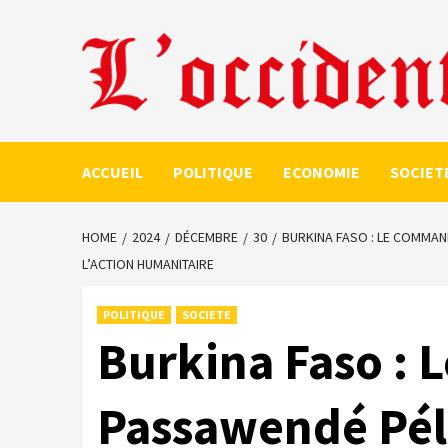
Skip
to
content
ACCUEIL
POLITIQUE
ECONOMIE
SOCIET
HOME
2024
DÉCEMBRE
30
BURKINA FASO : LE COMMAN
L’ACTION HUMANITAIRE
POLITIQUE
SOCIETE
Burkina Faso :
Passawendé Pél