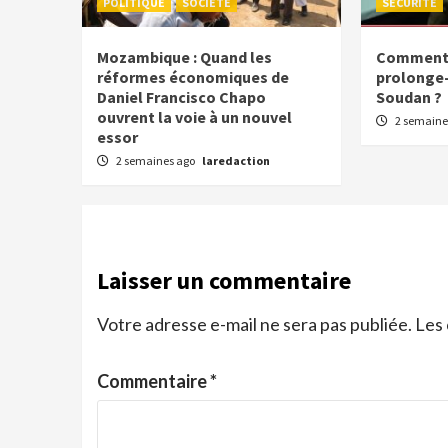
POLITIQUE
SOCIETE
SECURITE
Mozambique : Quand les
Comment l
réformes économiques de
prolonge-t
Daniel Francisco Chapo
Soudan ?
ouvrent la voie à un nouvel
2 semaine
essor
2 semaines ago
laredaction
Laisser un commentaire
Votre adresse e-mail ne sera pas publiée.
Les 
Commentaire
*