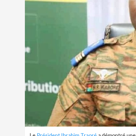
Le
Président Ibrahim Traoré
a démontré une f