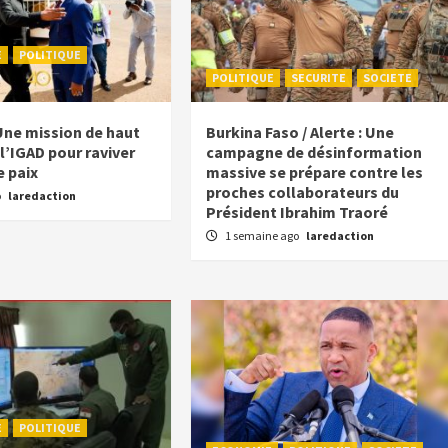
E
POLITIQUE
POLITIQUE
SECURITE
SOCIETE
Une mission de haut
Burkina Faso / Alerte : Une
l’IGAD pour raviver
campagne de désinformation
e paix
massive se prépare contre les
proches collaborateurs du
o
laredaction
Président Ibrahim Traoré
1 semaine ago
laredaction
E
POLITIQUE