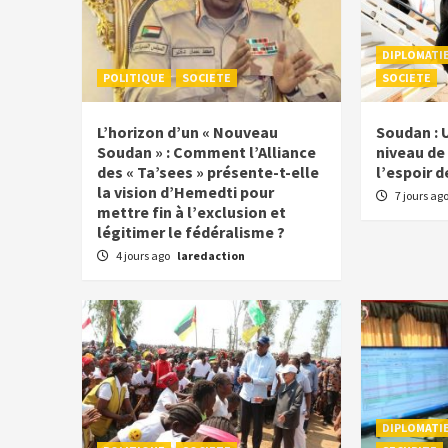
DIPLOMATI
POLITIQUE
SOCIETE
SOCIETE
L’horizon d’un « Nouveau
Soudan : 
Soudan » : Comment l’Alliance
niveau de 
des « Ta’sees » présente-t-elle
l’espoir d
la vision d’Hemedti pour
7 jours ag
mettre fin à l’exclusion et
légitimer le fédéralisme ?
4 jours ago
laredaction
DIPLOMATI