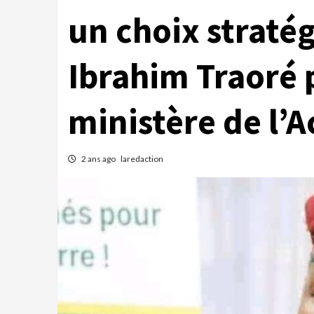
un choix straté
Ibrahim Traoré p
ministère de l’
2 ans ago
laredaction