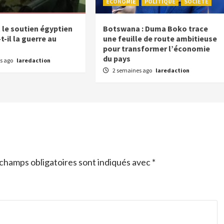
ECONOMIE
POLITIQUE
SOCIETE
e soutien égyptien
Botswana : Duma Boko trace
-il la guerre au
une feuille de route ambitieuse
pour transformer l’économie
du pays
s ago
laredaction
2 semaines ago
laredaction
champs obligatoires sont indiqués avec
*