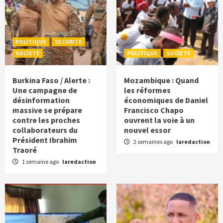
POLITIQUE
SECURITE
SOCIETE
POLITIQUE
SOCIETE
Burkina Faso / Alerte :
Mozambique : Quand
Une campagne de
les réformes
désinformation
économiques de Daniel
massive se prépare
Francisco Chapo
contre les proches
ouvrent la voie à un
collaborateurs du
nouvel essor
Président Ibrahim
2 semaines ago
laredaction
Traoré
1 semaine ago
laredaction