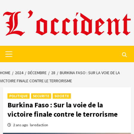
Skip
to
content
Primary
Menu
HOME
2024
DÉCEMBRE
28
BURKINA FASO : SUR LA VOIE DE LA
VICTOIRE FINALE CONTRE LE TERRORISME
POLITIQUE
SECURITE
SOCIETE
Burkina Faso : Sur la voie de la
victoire finale contre le terrorisme
2 ans ago
laredaction