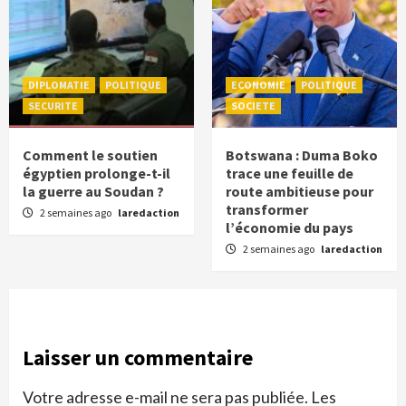
DIPLOMATIE
POLITIQUE
ECONOMIE
POLITIQUE
SECURITE
SOCIETE
Comment le soutien
Botswana : Duma Boko
égyptien prolonge-t-il
trace une feuille de
la guerre au Soudan ?
route ambitieuse pour
transformer
2 semaines ago
laredaction
l’économie du pays
2 semaines ago
laredaction
Laisser un commentaire
Votre adresse e-mail ne sera pas publiée.
Les