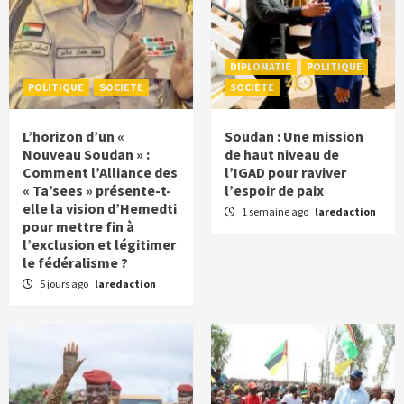
DIPLOMATIE
POLITIQUE
POLITIQUE
SOCIETE
SOCIETE
L’horizon d’un «
Soudan : Une mission
Nouveau Soudan » :
de haut niveau de
Comment l’Alliance des
l’IGAD pour raviver
« Ta’sees » présente-t-
l’espoir de paix
elle la vision d’Hemedti
1 semaine ago
laredaction
pour mettre fin à
l’exclusion et légitimer
le fédéralisme ?
5 jours ago
laredaction