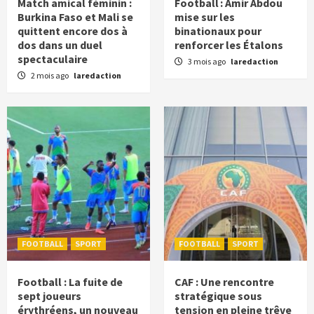
Match amical féminin :
Football : Amir Abdou
Burkina Faso et Mali se
mise sur les
quittent encore dos à
binationaux pour
dos dans un duel
renforcer les Étalons
spectaculaire
3 mois ago
laredaction
2 mois ago
laredaction
FOOTBALL
SPORT
FOOTBALL
SPORT
Football : La fuite de
CAF : Une rencontre
sept joueurs
stratégique sous
érythréens, un nouveau
tension en pleine trêve