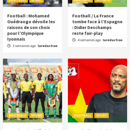
Football : Mohamed
Football / La France
Ouédraogo dévoile les
tombe face à l’Espagne
raisons de son choix
: Didier Deschamps
pour l’Olympique
reste fair-play
lyonnais
4 semaines ago
laredaction
3 semaines ago
laredaction
FOOTBALL
SPORT
FOOTBALL
SPORT