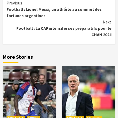
Continue
Previous
Football : Lionel Messi, un athlète au sommet des
Reading
fortunes argentines
Next
Football : La CAF intensifie ses préparatifs pour le
CHAN 2024
More Stories
FOOTBALL
SPORT
FOOTBALL
SOCIETE