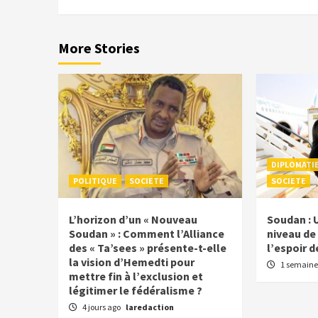
More Stories
DIPLOMATI
POLITIQUE
SOCIETE
SOCIETE
L’horizon d’un « Nouveau
Soudan : 
Soudan » : Comment l’Alliance
niveau de 
des « Ta’sees » présente-t-elle
l’espoir d
la vision d’Hemedti pour
1 semaine
mettre fin à l’exclusion et
légitimer le fédéralisme ?
4 jours ago
laredaction