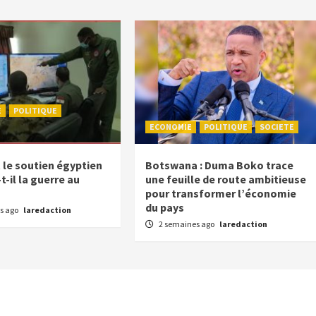
E
POLITIQUE
ECONOMIE
POLITIQUE
SOCIETE
e soutien égyptien
Botswana : Duma Boko trace
-il la guerre au
une feuille de route ambitieuse
pour transformer l’économie
du pays
s ago
laredaction
2 semaines ago
laredaction