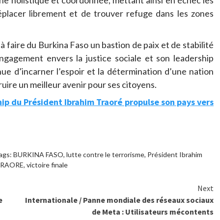
che holistique et coordonnée, mettant ainsi en échec les
éplacer librement et de trouver refuge dans les zones
faire du Burkina Faso un bastion de paix et de stabilité
engagement envers la justice sociale et son leadership
nue d’incarner l’espoir et la détermination d’une nation
uire un meilleur avenir pour ses citoyens.
hip du Président Ibrahim Traoré propulse son pays vers
ags:
BURKINA FASO
,
lutte contre le terrorisme
,
Président Ibrahim
RAORE
,
victoire finale
Next
e
Internationale / Panne mondiale des réseaux sociaux
de Meta : Utilisateurs mécontents