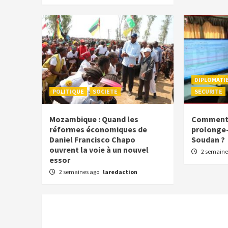
DIPLOMATI
POLITIQUE
SOCIETE
SECURITE
Mozambique : Quand les
Comment l
réformes économiques de
prolonge-t
Daniel Francisco Chapo
Soudan ?
ouvrent la voie à un nouvel
2 semaine
essor
2 semaines ago
laredaction