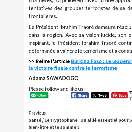
frontières, il a plaidé en faveur d’une appro
tentatives des groupes terroristes de se d
frontalières.
Le Président Ibrahim Traoré demeure résolu à 
dans la région. Avec sa vision lucide, son 
inspirant, le Président Ibrahim Traoré conti
déterminée à vaincre le terrorisme et à constr
>> Relire l’article
Burkina Faso : Le leaders
la victoire finale contre le terrorisme
Adama SAWADOGO
Please follow and like us:
T
T
Continue
Previous
Santé / Le tryptophane : Un allié essentiel pour l
Reading
bien-être et le sommeil