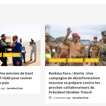
E
POLITIQUE
POLITIQUE
SECURITE
SOCIETE
Une mission de haut
Burkina Faso / Alerte : Une
l’IGAD pour raviver
campagne de désinformation
e paix
massive se prépare contre les
proches collaborateurs du
 ago
laredaction
Président Ibrahim Traoré
1 semaine ago
laredaction