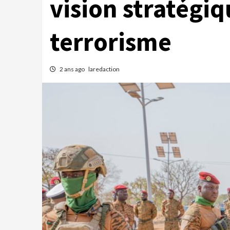
vision stratégiq
terrorisme
2 ans ago
laredaction