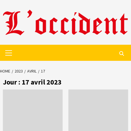
Skip
to
content
Primary
Menu
HOME
2023
AVRIL
17
Jour :
17 avril 2023