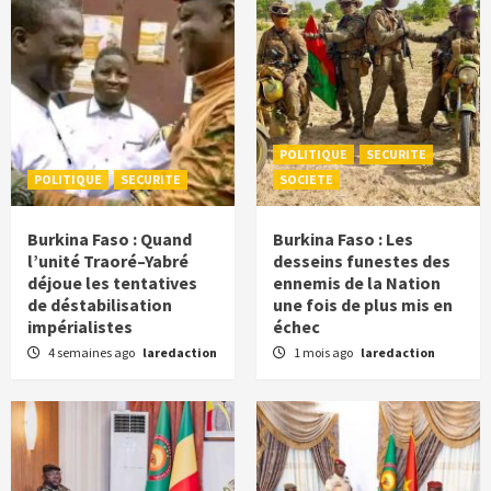
POLITIQUE
SECURITE
POLITIQUE
SECURITE
SOCIETE
Burkina Faso : Quand
Burkina Faso : Les
l’unité Traoré–Yabré
desseins funestes des
déjoue les tentatives
ennemis de la Nation
de déstabilisation
une fois de plus mis en
impérialistes
échec
4 semaines ago
laredaction
1 mois ago
laredaction