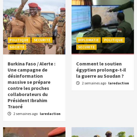
POLITIQUE
SECURITE
DIPLOMATIE
POLITIQUE
SOCIETE
SECURITE
Burkina Faso / Alerte :
Comment le soutien
Une campagne de
égyptien prolonge-t-il
désinformation
la guerre au Soudan ?
massive se prépare
2 semaines ago
laredaction
contre les proches
collaborateurs du
Président Ibrahim
Traoré
2 semaines ago
laredaction