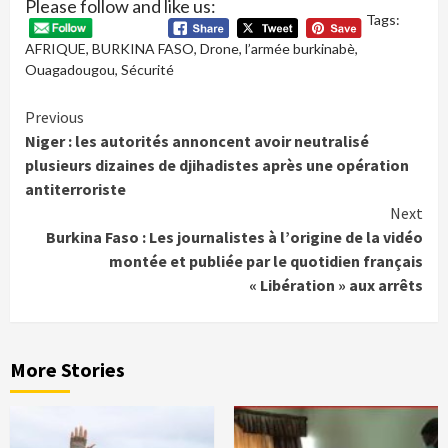
Please follow and like us:
Tags:
AFRIQUE
,
BURKINA FASO
,
Drone
,
l’armée burkinabè
,
Ouagadougou
,
Sécurité
Continue
Previous
Niger : les autorités annoncent avoir neutralisé
Reading
plusieurs dizaines de djihadistes après une opération
antiterroriste
Next
Burkina Faso : Les journalistes à l’origine de la vidéo
montée et publiée par le quotidien français
« Libération » aux arrêts
More Stories