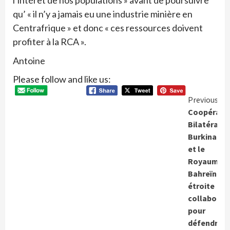
qu’ « il n’y a jamais eu une industrie minière en
Centrafrique » et donc « ces ressources doivent
profiter à la RCA ».
Antoine
Please follow and like us:
Conti
Previous
Coopérati
Readi
Bilatérale:
Burkina-Fa
et le
Royaume d
Bahreïn en
étroite
collaborat
pour
défendre l