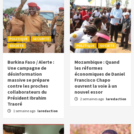
POLITIQUE
SECURITE
SOCIETE
POLITIQUE
SOCIETE
Burkina Faso / Alerte :
Mozambique : Quand
Une campagne de
les réformes
désinformation
économiques de Daniel
massive se prépare
Francisco Chapo
contre les proches
ouvrent la voie à un
collaborateurs du
nouvel essor
Président Ibrahim
2 semaines ago
laredaction
Traoré
1 semaine ago
laredaction