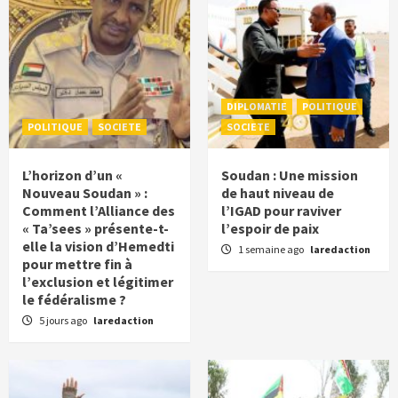
DIPLOMATIE
POLITIQUE
POLITIQUE
SOCIETE
SOCIETE
L’horizon d’un «
Soudan : Une mission
Nouveau Soudan » :
de haut niveau de
Comment l’Alliance des
l’IGAD pour raviver
« Ta’sees » présente-t-
l’espoir de paix
elle la vision d’Hemedti
1 semaine ago
laredaction
pour mettre fin à
l’exclusion et légitimer
le fédéralisme ?
5 jours ago
laredaction