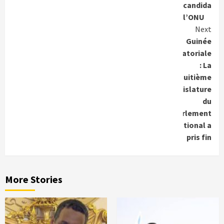
candidatur
l’ONU
Next
Guinée
Equatoriale
: La
Huitième
Législature
du
Parlement
National a
pris fin
More Stories