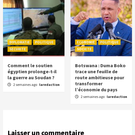
DIPLOMATIE
POLITIQUE
ECONOMIE
POLITIQUE
SECURITE
SOCIETE
Comment le soutien
Botswana : Duma Boko
égyptien prolonge-t-il
trace une feuille de
la guerre au Soudan ?
route ambitieuse pour
transformer
2 semaines ago
laredaction
l’économie du pays
2 semaines ago
laredaction
Laisser un commentaire