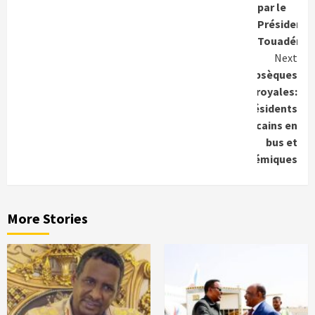
par le
Président
Touadéra
Next
Obsèques
royales:
présidents
africains en
bus et
polémiques
More Stories