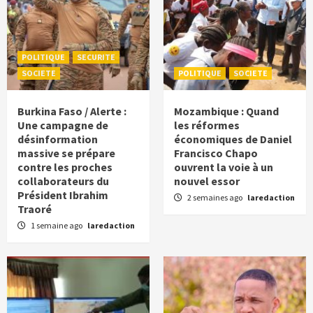
POLITIQUE
SECURITE
SOCIETE
POLITIQUE
SOCIETE
Burkina Faso / Alerte :
Mozambique : Quand
Une campagne de
les réformes
désinformation
économiques de Daniel
massive se prépare
Francisco Chapo
contre les proches
ouvrent la voie à un
collaborateurs du
nouvel essor
Président Ibrahim
2 semaines ago
laredaction
Traoré
1 semaine ago
laredaction