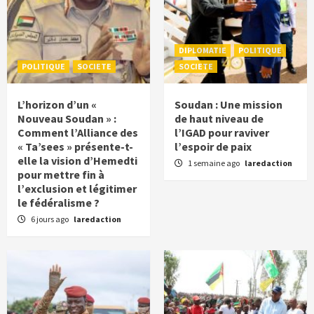
DIPLOMATIE
POLITIQUE
POLITIQUE
SOCIETE
SOCIETE
L’horizon d’un «
Soudan : Une mission
Nouveau Soudan » :
de haut niveau de
Comment l’Alliance des
l’IGAD pour raviver
« Ta’sees » présente-t-
l’espoir de paix
elle la vision d’Hemedti
1 semaine ago
laredaction
pour mettre fin à
l’exclusion et légitimer
le fédéralisme ?
6 jours ago
laredaction