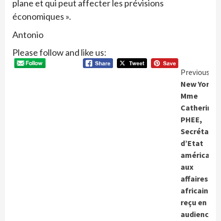
plane et qui peut affecter les prévisions
économiques ».
Antonio
Please follow and like us:
Conti
Previous
New York:
Readi
Mme
Catherine
PHEE,
Secrétaire
d’Etat
américain
aux
affaires
africaines
reçu en
audience