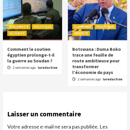
DIPLOMATIE
POLITIQUE
ECONOMIE
POLITIQUE
SECURITE
SOCIETE
Comment le soutien
Botswana : Duma Boko
égyptien prolonge-t-il
trace une feuille de
la guerre au Soudan ?
route ambitieuse pour
transformer
2 semaines ago
laredaction
l’économie du pays
2 semaines ago
laredaction
Laisser un commentaire
Votre adresse e-mail ne sera pas publiée.
Les