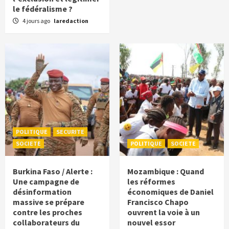
le fédéralisme ?
4 jours ago
laredaction
POLITIQUE
SECURITE
SOCIETE
POLITIQUE
SOCIETE
Burkina Faso / Alerte :
Mozambique : Quand
Une campagne de
les réformes
désinformation
économiques de Daniel
massive se prépare
Francisco Chapo
contre les proches
ouvrent la voie à un
collaborateurs du
nouvel essor