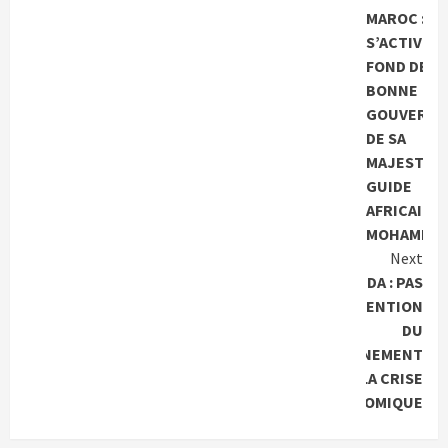
MAROC : O
Readi
S’ACTIVE S
FOND DE
BONNE
GOUVERNA
DE SA
MAJESTE, 
GUIDE
AFRICAIN
MOHAMMED
Next
OUGANDA : PAS
D’INTERVENTION
DU
GOUVERNEMENT
DANS LA CRISE
ECONOMIQUE