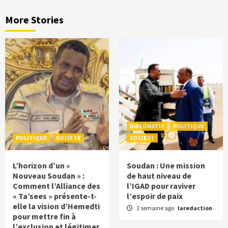
More Stories
DIPLOMATIE
POLITIQUE
POLITIQUE
SOCIETE
SOCIETE
L’horizon d’un «
Soudan : Une mission
Nouveau Soudan » :
de haut niveau de
Comment l’Alliance des
l’IGAD pour raviver
« Ta’sees » présente-t-
l’espoir de paix
elle la vision d’Hemedti
1 semaine ago
laredaction
pour mettre fin à
l’exclusion et légitimer