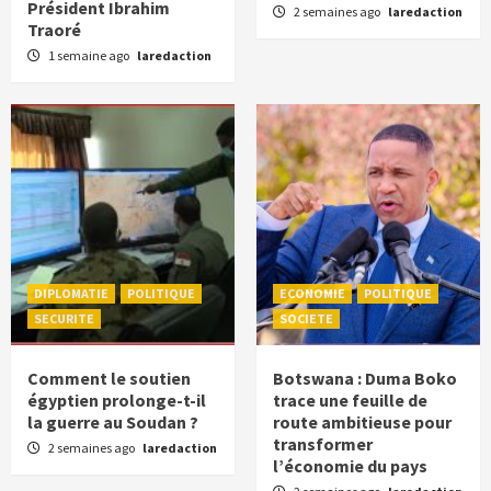
Président Ibrahim
2 semaines ago
laredaction
Traoré
1 semaine ago
laredaction
DIPLOMATIE
POLITIQUE
ECONOMIE
POLITIQUE
SECURITE
SOCIETE
Comment le soutien
Botswana : Duma Boko
égyptien prolonge-t-il
trace une feuille de
la guerre au Soudan ?
route ambitieuse pour
transformer
2 semaines ago
laredaction
l’économie du pays