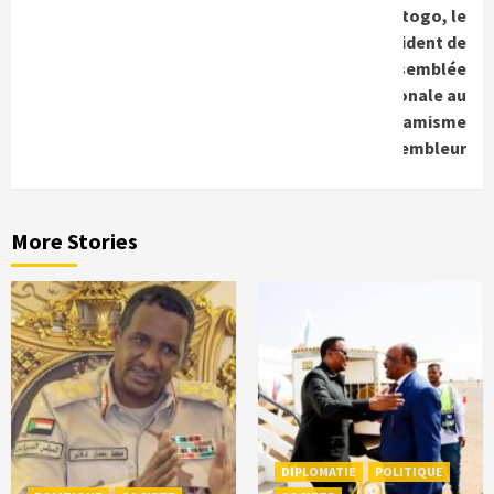
Bictogo, le
président de
l’assemblée
nationale au
dynamisme
rassembleur
More Stories
DIPLOMATIE
POLITIQUE