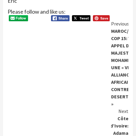
Eric
Please follow and like us:
Conti
Previous
MAROC/ S
Readi
COP 15: VI
APPEL DE S
MAJESTE L
MOHAMMED 
UNE « VERI
ALLIANCE
AFRICAINE
CONTRE LA
DESERTIFI
»
Next
Côte
d’Ivoire:
Adama