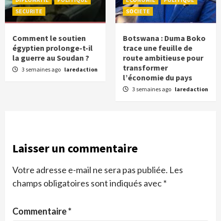
SECURITE
SOCIETE
Comment le soutien
Botswana : Duma Boko
égyptien prolonge-t-il
trace une feuille de
la guerre au Soudan ?
route ambitieuse pour
transformer
3 semaines ago
laredaction
l’économie du pays
3 semaines ago
laredaction
Laisser un commentaire
Votre adresse e-mail ne sera pas publiée.
Les
champs obligatoires sont indiqués avec
*
Commentaire
*