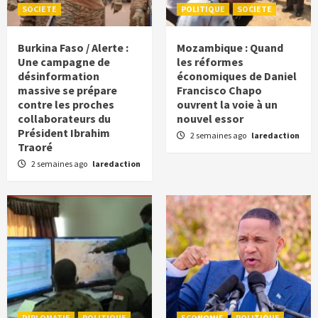
SOCIETE
POLITIQUE
SOCIETE
Burkina Faso / Alerte :
Mozambique : Quand
Une campagne de
les réformes
désinformation
économiques de Daniel
massive se prépare
Francisco Chapo
contre les proches
ouvrent la voie à un
collaborateurs du
nouvel essor
Président Ibrahim
2 semaines ago
laredaction
Traoré
2 semaines ago
laredaction
DIPLOMATIE
POLITIQUE
ECONOMIE
POLITIQUE