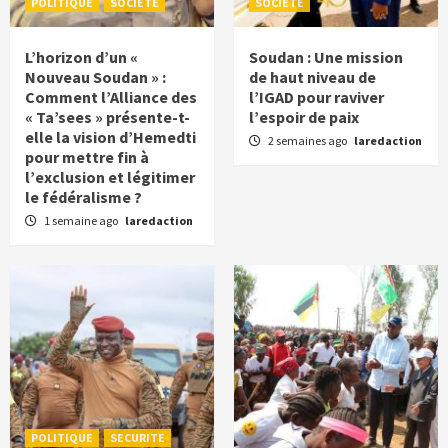
POLITIQUE
SOCIETE
SOCIETE
L’horizon d’un «
Soudan : Une mission
Nouveau Soudan » :
de haut niveau de
Comment l’Alliance des
l’IGAD pour raviver
« Ta’sees » présente-t-
l’espoir de paix
elle la vision d’Hemedti
2 semaines ago
laredaction
pour mettre fin à
l’exclusion et légitimer
le fédéralisme ?
1 semaine ago
laredaction
POLITIQUE
SECURITE