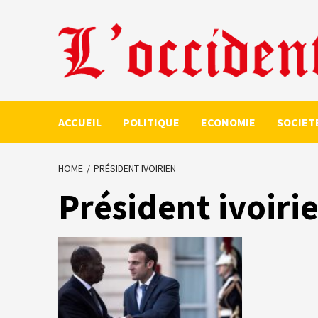
Skip
to
content
ACCUEIL
POLITIQUE
ECONOMIE
SOCIET
HOME
PRÉSIDENT IVOIRIEN
Président ivoiri