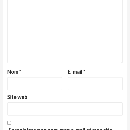
Nom
*
E-mail
*
Site web
Enregistrer mon nom, mon e-mail et mon site