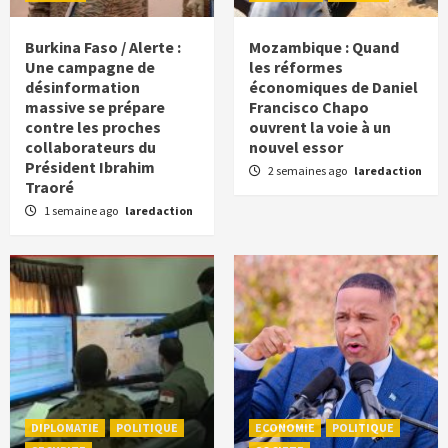
Burkina Faso / Alerte :
Mozambique : Quand
Une campagne de
les réformes
désinformation
économiques de Daniel
massive se prépare
Francisco Chapo
contre les proches
ouvrent la voie à un
collaborateurs du
nouvel essor
Président Ibrahim
2 semaines ago
laredaction
Traoré
1 semaine ago
laredaction
DIPLOMATIE
POLITIQUE
ECONOMIE
POLITIQUE