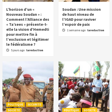
L’horizon d’un «
Soudan : Une mission
Nouveau Soudan » :
de haut niveau de
Comment l’Alliance des
l’IGAD pour raviver
« Ta’sees » présente-t-
l’espoir de paix
elle la vision d’Hemedti
1 semaine ago
laredaction
pour mettre fin à
l’exclusion et légitimer
le fédéralisme ?
5 jours ago
laredaction
POLITIQUE
SECURITE
SOCIETE
POLITIQUE
SOCIETE