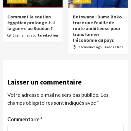
SECURITE
SOCIETE
Comment le soutien
Botswana : Duma Boko
égyptien prolonge-t-il
trace une feuille de
la guerre au Soudan ?
route ambitieuse pour
transformer
2 semaines ago
laredaction
l’économie du pays
2 semaines ago
laredaction
Laisser un commentaire
Votre adresse e-mail ne sera pas publiée.
Les
champs obligatoires sont indiqués avec
*
Commentaire
*