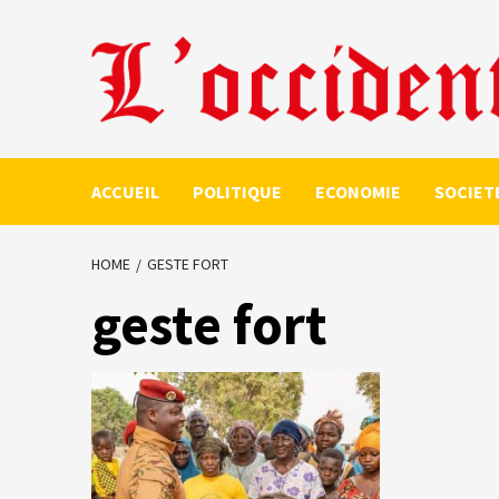
Skip
to
content
ACCUEIL
POLITIQUE
ECONOMIE
SOCIET
HOME
GESTE FORT
geste fort