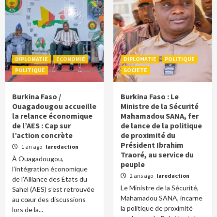
DIPLOMATIE
ECONOMIE
DIPLOMATIE
POLITIQUE
POLITIQUE
SOCIETE
Burkina Faso /
Burkina Faso : Le
Ouagadougou accueille
Ministre de la Sécurité
la relance économique
Mahamadou SANA, fer
de l’AES : Cap sur
de lance de la politique
l’action concrète
de proximité du
Président Ibrahim
1 an ago
laredaction
Traoré, au service du
À Ouagadougou,
peuple
l’intégration économique
2 ans ago
laredaction
de l’Alliance des États du
Le Ministre de la Sécurité,
Sahel (AES) s’est retrouvée
Mahamadou SANA, incarne
au cœur des discussions
la politique de proximité
lors de la...