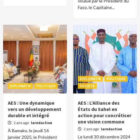
voulue par le Président du
Faso, le Capitaine...
DIPLOMATIE
POLITIQUE
DIPLOMATIE
POLITIQUE
SOCIETE
AES : Une dynamique
AES : L’Alliance des
vers un développement
États du Sahel en
durable et intégré
action pour concrétiser
une vision commune
2 ans ago
laredaction
2 ans ago
laredaction
À Bamako, le jeudi 16
Le lundi 30 décembre 2024
janvier 2025, le Président