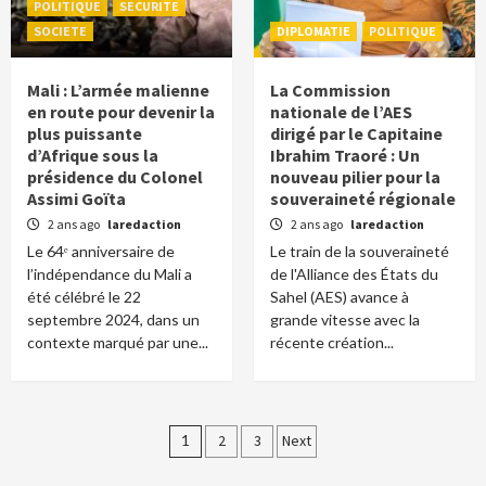
POLITIQUE
SECURITE
SOCIETE
DIPLOMATIE
POLITIQUE
Mali : L’armée malienne
La Commission
en route pour devenir la
nationale de l’AES
plus puissante
dirigé par le Capitaine
d’Afrique sous la
Ibrahim Traoré : Un
présidence du Colonel
nouveau pilier pour la
Assimi Goïta
souveraineté régionale
2 ans ago
laredaction
2 ans ago
laredaction
Le 64ᵉ anniversaire de
Le train de la souveraineté
l’indépendance du Mali a
de l'Alliance des États du
été célébré le 22
Sahel (AES) avance à
septembre 2024, dans un
grande vitesse avec la
contexte marqué par une...
récente création...
Pagination
1
2
3
Next
des