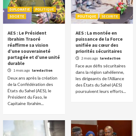
DIPLOMATIE
POLITIQUE
SOCIETE
POLITIQUE
SECURITE
AES : Le Président
AES : La montée en
Ibrahim Traoré
puissance de la Force
réaffirme sa vision
unifiée au cœur des
d’une souveraineté
priorités sécuritaires
partagée et d’une unité
2 mois ago
laredaction
durable
Face aux défis sécuritaires
1 mois ago
laredaction
dans la région sahélienne,
Deux ans après la création
les dirigeants de l’Alliance
de la Confédération des
des États du Sahel (AES)
États du Sahel (AES), le
poursuivent leurs efforts...
Président du Faso, le
Capitaine Ibrahim...