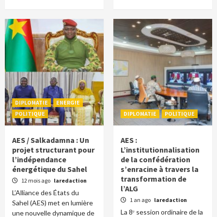
DIPLOMATIE
ENERGIE
POLITIQUE
DIPLOMATIE
POLITIQUE
AES / Salkadamna : Un
AES :
projet structurant pour
L’institutionnalisation
l’indépendance
de la confédération
énergétique du Sahel
s’enracine à travers la
transformation de
12 mois ago
laredaction
l’ALG
L’Alliance des États du
1 an ago
laredaction
Sahel (AES) met en lumière
La 8ᵉ session ordinaire de la
une nouvelle dynamique de