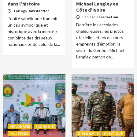
dans l’histoire
Michael Langley en
Côte d’Ivoire
1 an ago
laredaction
1 an ago
laredaction
L’unité sahélienne franchit
Derrière les accolades
un cap symbolique et
chaleureuses, les photos
historique avec la montée
officielles et les discours
conjointe des drapeaux
empreints d’émotion, la
nationaux et de celui de la...
visite du Général Michael
Langley, patron de...
DIPLOMATIE
ECONOMIE
POLITIQUE
DIPLOMATIE
POLITIQUE