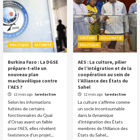
CULTURE
DIPLOMATIE
POLITIQUE
SECURITE
POLITIQUE
Burkina Faso : La DGSE
AES : La culture, pilier
prépare-t-elle un
de l’intégration et de la
nouveau plan
coopération au sein de
machiavélique contre
l’Alliance des États du
l’AES ?
Sahel
12 mois ago
laredaction
12 mois ago
laredaction
Selon les informations
La culture s’affirme comme
fuitées de certains
un socle incontournable
fonctionnaires du Quai
dans la dynamique
d'Orsay ayant un faible
d’intégration des États
pour l’AES, elles révèlent
membres de l’Alliance des
l’existence d’un projet...
États du Sahel...