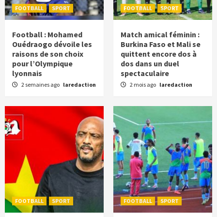
FOOTBALL
SPORT
FOOTBALL
SPORT
Football : Mohamed
Match amical féminin :
Ouédraogo dévoile les
Burkina Faso et Mali se
raisons de son choix
quittent encore dos à
pour l’Olympique
dos dans un duel
lyonnais
spectaculaire
2 semaines ago
laredaction
2 mois ago
laredaction
FOOTBALL
SPORT
FOOTBALL
SPORT