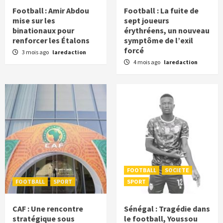
Football : Amir Abdou
Football : La fuite de
mise sur les
sept joueurs
binationaux pour
érythréens, un nouveau
renforcer les Étalons
symptôme de l’exil
forcé
3 mois ago
laredaction
4 mois ago
laredaction
FOOTBALL
SOCIETE
FOOTBALL
SPORT
SPORT
CAF : Une rencontre
Sénégal : Tragédie dans
stratégique sous
le football, Youssou