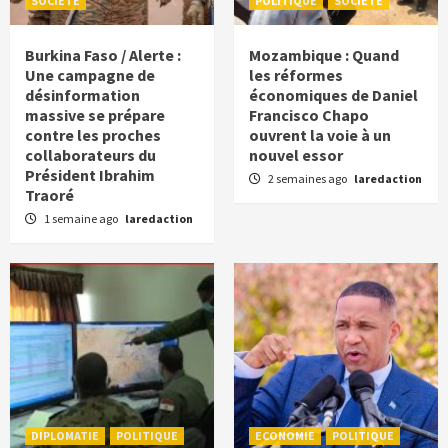
SOCIETE
POLITIQUE
SOCIETE
Burkina Faso / Alerte :
Mozambique : Quand
Une campagne de
les réformes
désinformation
économiques de Daniel
massive se prépare
Francisco Chapo
contre les proches
ouvrent la voie à un
collaborateurs du
nouvel essor
Président Ibrahim
2 semaines ago
laredaction
Traoré
1 semaine ago
laredaction
DIPLOMATIE
POLITIQUE
ECONOMIE
POLITIQUE