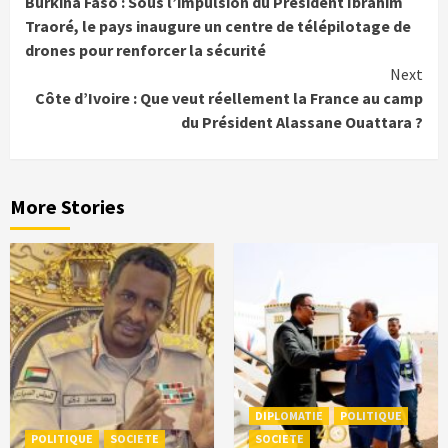
Burkina Faso : Sous l’impulsion du Président Ibrahim
Reading
Traoré, le pays inaugure un centre de télépilotage de
drones pour renforcer la sécurité
Next
Côte d’Ivoire : Que veut réellement la France au camp
du Président Alassane Ouattara ?
More Stories
DIPLOMATIE
POLITIQUE
POLITIQUE
SOCIETE
SOCIETE