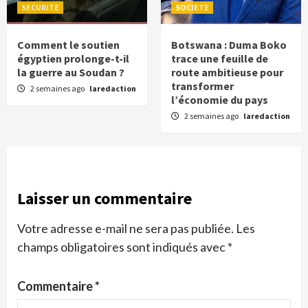
SECURITE
SOCIETE
Comment le soutien
Botswana : Duma Boko
égyptien prolonge-t-il
trace une feuille de
la guerre au Soudan ?
route ambitieuse pour
transformer
2 semaines ago
laredaction
l’économie du pays
2 semaines ago
laredaction
Laisser un commentaire
Votre adresse e-mail ne sera pas publiée.
Les
champs obligatoires sont indiqués avec
*
Commentaire
*