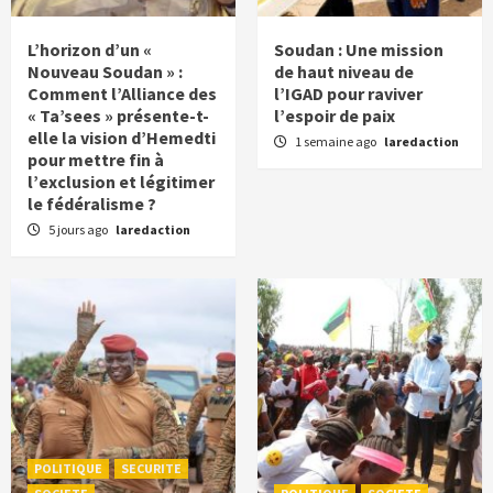
L’horizon d’un «
Soudan : Une mission
Nouveau Soudan » :
de haut niveau de
Comment l’Alliance des
l’IGAD pour raviver
« Ta’sees » présente-t-
l’espoir de paix
elle la vision d’Hemedti
1 semaine ago
laredaction
pour mettre fin à
l’exclusion et légitimer
le fédéralisme ?
5 jours ago
laredaction
POLITIQUE
SECURITE