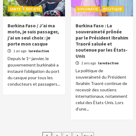
SANTE
SOCIETE
DIPLOMATIE
POLITIQUE
Burkina Faso / J’ai ma
Burkina Faso : La
moto, je suis passager,
souveraineté prônée
j’ai un seul choix : je
par le Président Ibrahim
porte mon casque
Traoré saluée et
soutenue par les États-
1 an ago
laredaction
Unis
Depuis le 1ᵉʳ janvier, le
2 ans ago
laredaction
gouvernement burkinabè a
La politique de
instauré l’obligation du port
souveraineté du Président
du casque pour tous les
Ibrahim Traoré continue de
conducteurs et passagers...
recevoir des soutiens
internationaux, notamment
celui des États-Unis. Lors
d’une...