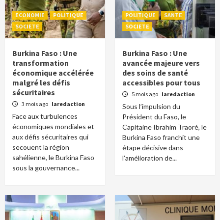
ECONOMIE
POLITIQUE
POLITIQUE
SANTE
SOCIETE
SOCIETE
Burkina Faso : Une
Burkina Faso : Une
transformation
avancée majeure vers
économique accélérée
des soins de santé
malgré les défis
accessibles pour tous
sécuritaires
5 mois ago
laredaction
3 mois ago
laredaction
Sous l’impulsion du
Face aux turbulences
Président du Faso, le
économiques mondiales et
Capitaine Ibrahim Traoré, le
aux défis sécuritaires qui
Burkina Faso franchit une
secouent la région
étape décisive dans
sahélienne, le Burkina Faso
l’amélioration de...
sous la gouvernance...