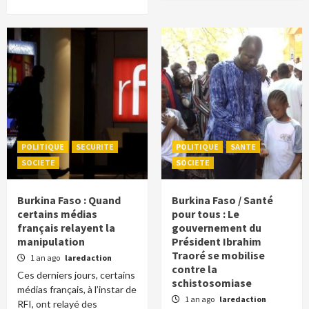
POLITIQUE
SECURITE
POLITIQUE
SANTE
SOCIETE
SOCIETE
Burkina Faso : Quand
Burkina Faso / Santé
certains médias
pour tous : Le
français relayent la
gouvernement du
manipulation
Président Ibrahim
Traoré se mobilise
1 an ago
laredaction
contre la
Ces derniers jours, certains
schistosomiase
médias français, à l’instar de
1 an ago
laredaction
RFI, ont relayé des