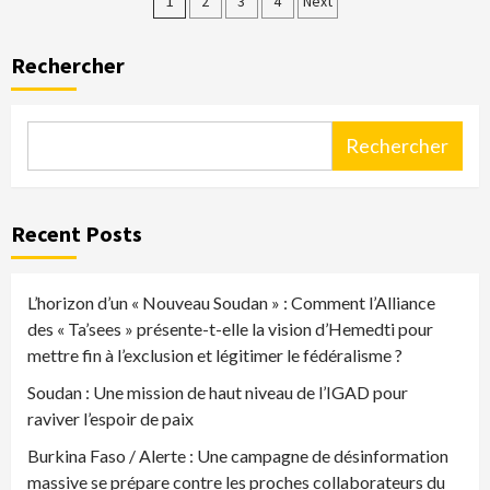
Pagination
1
2
3
4
Next
des
Rechercher
publications
Rechercher
Recent Posts
L’horizon d’un « Nouveau Soudan » : Comment l’Alliance
des « Ta’sees » présente-t-elle la vision d’Hemedti pour
mettre fin à l’exclusion et légitimer le fédéralisme ?
Soudan : Une mission de haut niveau de l’IGAD pour
raviver l’espoir de paix
Burkina Faso / Alerte : Une campagne de désinformation
massive se prépare contre les proches collaborateurs du