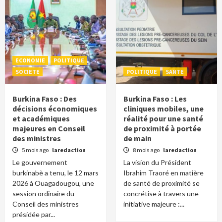
ECONOMIE
POLITIQUE
SOCIETE
POLITIQUE
SANTE
Burkina Faso : Des
Burkina Faso : Les
décisions économiques
cliniques mobiles, une
et académiques
réalité pour une santé
majeures en Conseil
de proximité à portée
des ministres
de main
5 mois ago
laredaction
8 mois ago
laredaction
Le gouvernement
La vision du Président
burkinabè a tenu, le 12 mars
Ibrahim Traoré en matière
2026 à Ouagadougou, une
de santé de proximité se
session ordinaire du
concrétise à travers une
Conseil des ministres
initiative majeure :...
présidée par...