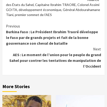
des États du Sahel
,
Capitaine Ibrahim TRAORE
,
Colonel Assimi
GOITA
,
développement économique
,
Général Abdourahamane
Tiani
,
premier sommet de l’AES
Continue
Previous
Burkina Faso : Le Président Ibrahim Traoré développe
Reading
le Faso par de grands projets et fait de la bonne
gouvernance son cheval de bataille
Next
AES : Le moment de l’union pour le peuple du grand
Sahel pour contrer les tentatives de manipulation de
l’Occident
More Stories