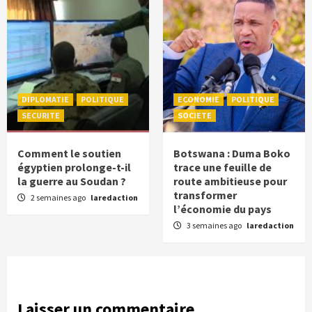
DIPLOMATIE
POLITIQUE
ECONOMIE
POLITIQUE
SECURITE
SOCIETE
Comment le soutien
Botswana : Duma Boko
égyptien prolonge-t-il
trace une feuille de
la guerre au Soudan ?
route ambitieuse pour
transformer
2 semaines ago
laredaction
l’économie du pays
3 semaines ago
laredaction
Laisser un commentaire