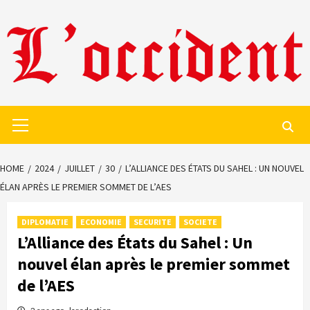
Skip
to
content
Primary
Menu
HOME
2024
JUILLET
30
L’ALLIANCE DES ÉTATS DU SAHEL : UN NOUVEL
ÉLAN APRÈS LE PREMIER SOMMET DE L’AES
DIPLOMATIE
ECONOMIE
SECURITE
SOCIETE
L’Alliance des États du Sahel : Un
nouvel élan après le premier sommet
de l’AES