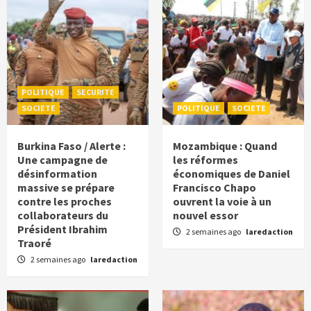
POLITIQUE
SECURITE
SOCIETE
POLITIQUE
SOCIETE
Burkina Faso / Alerte :
Mozambique : Quand
Une campagne de
les réformes
désinformation
économiques de Daniel
massive se prépare
Francisco Chapo
contre les proches
ouvrent la voie à un
collaborateurs du
nouvel essor
Président Ibrahim
2 semaines ago
laredaction
Traoré
2 semaines ago
laredaction