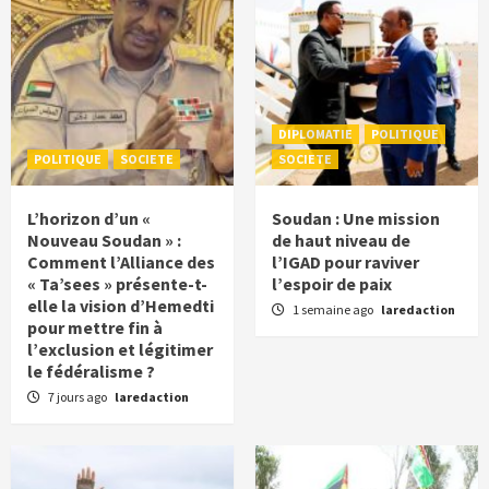
DIPLOMATIE
POLITIQUE
POLITIQUE
SOCIETE
SOCIETE
L’horizon d’un «
Soudan : Une mission
Nouveau Soudan » :
de haut niveau de
Comment l’Alliance des
l’IGAD pour raviver
« Ta’sees » présente-t-
l’espoir de paix
elle la vision d’Hemedti
1 semaine ago
laredaction
pour mettre fin à
l’exclusion et légitimer
le fédéralisme ?
7 jours ago
laredaction