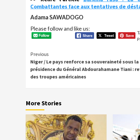
Combattantes face aux tentatives de désta
Adama SAWADOGO
Please follow and like us:
T
P
Continue
Previous
Niger / Le pays renforce sa souveraineté sous la
Reading
présidence du Général Abdourahamane Tiani : re
des troupes américaines
More Stories