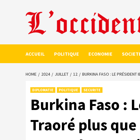
Skip
to
content
ACCUEIL
POLITIQUE
ECONOMIE
SOCIET
HOME
2024
JUILLET
12
BURKINA FASO : LE PRÉSIDENT 
DIPLOMATIE
POLITIQUE
SECURITE
Burkina Faso : 
Traoré plus que 