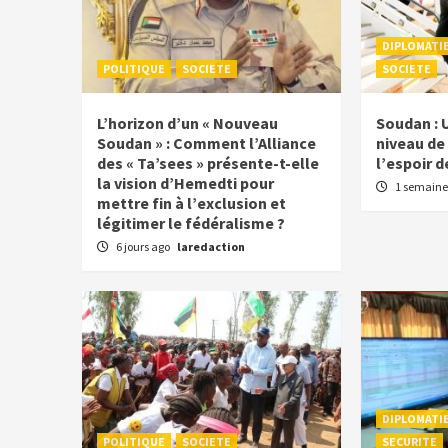
DIPLOMATI
POLITIQUE
SOCIETE
SOCIETE
L’horizon d’un « Nouveau
Soudan : 
Soudan » : Comment l’Alliance
niveau de 
des « Ta’sees » présente-t-elle
l’espoir d
la vision d’Hemedti pour
1 semaine
mettre fin à l’exclusion et
légitimer le fédéralisme ?
6 jours ago
laredaction
DIPLOMATI
POLITIQUE
SOCIETE
SECURITE