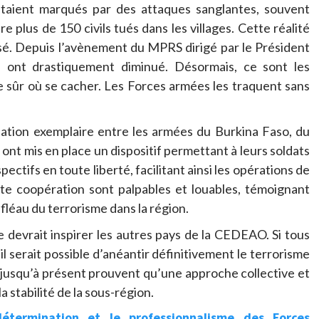
taient marqués par des attaques sanglantes, souvent
e plus de 150 civils tués dans les villages. Cette réalité
sé. Depuis l’avènement du MPRS dirigé par le Président
es ont drastiquement diminué. Désormais, ce sont les
ge sûr où se cacher. Les Forces armées les traquent sans
nation exemplaire entre les armées du Burkina Faso, du
 ont mis en place un dispositif permettant à leurs soldats
pectifs en toute liberté, facilitant ainsi les opérations de
tte coopération sont palpables et louables, témoignant
léau du terrorisme dans la région.
e devrait inspirer les autres pays de la CEDEAO. Si tous
 il serait possible d’anéantir définitivement le terrorisme
 jusqu’à présent prouvent qu’une approche collective et
la stabilité de la sous-région.
étermination et le professionnalisme des Forces