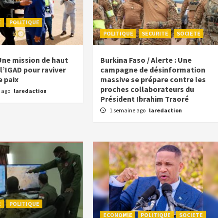
E
POLITIQUE
POLITIQUE
SECURITE
SOCIETE
Une mission de haut
Burkina Faso / Alerte : Une
l’IGAD pour raviver
campagne de désinformation
e paix
massive se prépare contre les
proches collaborateurs du
 ago
laredaction
Président Ibrahim Traoré
1 semaine ago
laredaction
E
POLITIQUE
ECONOMIE
POLITIQUE
SOCIETE