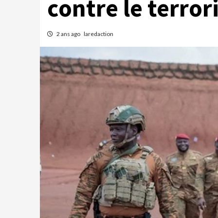
contre le terro
2 ans ago
laredaction