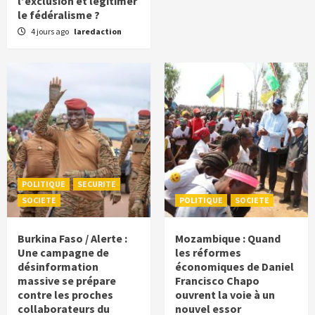
l’exclusion et légitimer
le fédéralisme ?
4 jours ago
laredaction
POLITIQUE
SECURITE
SOCIETE
POLITIQUE
SOCIETE
Burkina Faso / Alerte :
Mozambique : Quand
Une campagne de
les réformes
désinformation
économiques de Daniel
massive se prépare
Francisco Chapo
contre les proches
ouvrent la voie à un
collaborateurs du
nouvel essor