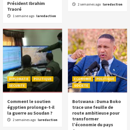
Président Ibrahim
2 semaines ago
laredaction
Traoré
1 semaine ago
laredaction
DIPLOMATIE
POLITIQUE
ECONOMIE
POLITIQUE
SECURITE
SOCIETE
Comment le soutien
Botswana : Duma Boko
égyptien prolonge-t-il
trace une feuille de
la guerre au Soudan ?
route ambitieuse pour
transformer
2 semaines ago
laredaction
l’économie du pays