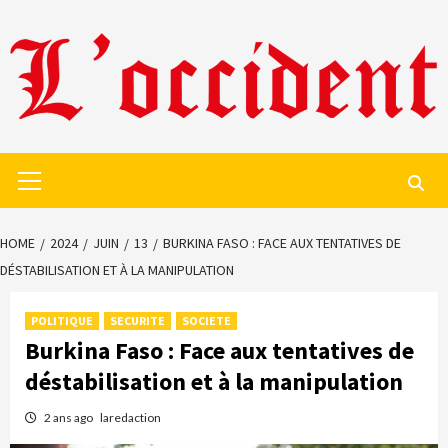
Skip
to
content
Primary
Menu
HOME
2024
JUIN
13
BURKINA FASO : FACE AUX TENTATIVES DE
DÉSTABILISATION ET À LA MANIPULATION
POLITIQUE
SECURITE
SOCIETE
Burkina Faso : Face aux tentatives de
déstabilisation et à la manipulation
2 ans ago
laredaction