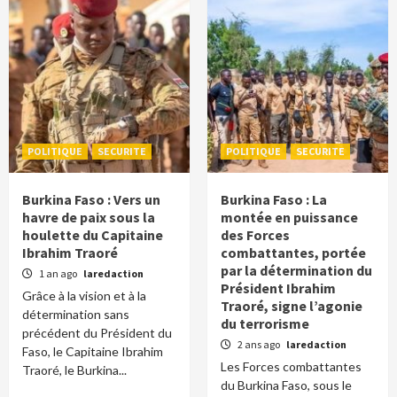
POLITIQUE
SECURITE
POLITIQUE
SECURITE
Burkina Faso : Vers un
Burkina Faso : La
havre de paix sous la
montée en puissance
houlette du Capitaine
des Forces
Ibrahim Traoré
combattantes, portée
par la détermination du
1 an ago
laredaction
Président Ibrahim
Grâce à la vision et à la
Traoré, signe l’agonie
détermination sans
du terrorisme
précédent du Président du
2 ans ago
laredaction
Faso, le Capitaine Ibrahim
Les Forces combattantes
Traoré, le Burkina...
du Burkina Faso, sous le