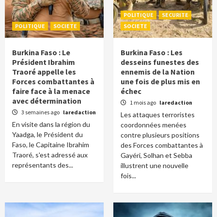
POLITIQUE
SECURITE
POLITIQUE
SOCIETE
SOCIETE
Burkina Faso : Le
Burkina Faso : Les
Président Ibrahim
desseins funestes des
Traoré appelle les
ennemis de la Nation
Forces combattantes à
une fois de plus mis en
faire face à la menace
échec
avec détermination
1 mois ago
laredaction
3 semaines ago
laredaction
Les attaques terroristes
En visite dans la région du
coordonnées menées
Yaadga, le Président du
contre plusieurs positions
Faso, le Capitaine Ibrahim
des Forces combattantes à
Traoré, s'est adressé aux
Gayéri, Solhan et Sebba
représentants des...
illustrent une nouvelle
fois...