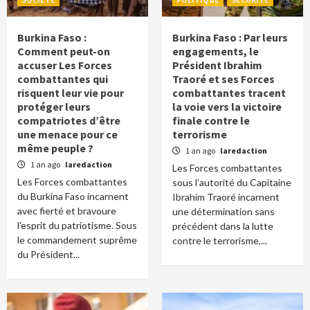
Burkina Faso :
Burkina Faso : Par leurs
Comment peut-on
engagements, le
accuser Les Forces
Président Ibrahim
combattantes qui
Traoré et ses Forces
risquent leur vie pour
combattantes tracent
protéger leurs
la voie vers la victoire
compatriotes d’être
finale contre le
une menace pour ce
terrorisme
même peuple ?
1 an ago
laredaction
1 an ago
laredaction
Les Forces combattantes
Les Forces combattantes
sous l’autorité du Capitaine
du Burkina Faso incarnent
Ibrahim Traoré incarnent
avec fierté et bravoure
une détermination sans
l'esprit du patriotisme. Sous
précédent dans la lutte
le commandement suprême
contre le terrorisme,...
du Président...