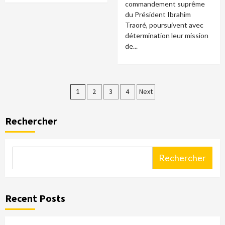
commandement suprême
du Président Ibrahim
Traoré, poursuivent avec
détermination leur mission
de...
Pagination
1
2
3
4
Next
des
Rechercher
publications
Rechercher
Recent Posts