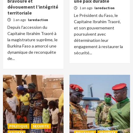
bravoure et
une paix durable
dévouement l’intégrité
1 an ago
laredaction
territoriale
Le Président du Faso, le
1 an ago
laredaction
Capitaine Ibrahim Traoré,
Depuis l'accession du
et son gouvernement
Capitaine Ibrahim Traoré à
poursuivent avec
la magistrature suprême, le
détermination leur
Burkina Faso a amorcé une
engagement à restaurer la
dynamique de reconquête
sécurité...
de...
POLITIQUE
SECURITE
SOCIETE
POLITIQUE
SECURITE