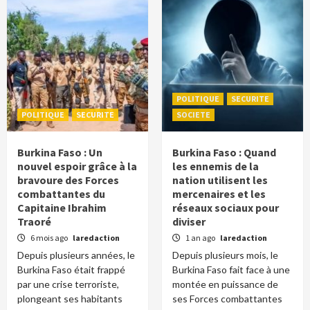
POLITIQUE
SECURITE
POLITIQUE
SECURITE
SOCIETE
Burkina Faso : Un
Burkina Faso : Quand
nouvel espoir grâce à la
les ennemis de la
bravoure des Forces
nation utilisent les
combattantes du
mercenaires et les
Capitaine Ibrahim
réseaux sociaux pour
Traoré
diviser
6 mois ago
laredaction
1 an ago
laredaction
Depuis plusieurs années, le
Depuis plusieurs mois, le
Burkina Faso était frappé
Burkina Faso fait face à une
par une crise terroriste,
montée en puissance de
plongeant ses habitants
ses Forces combattantes