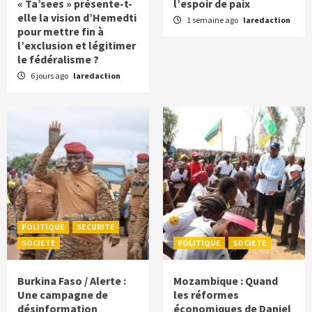
« Ta’sees » présente-t-
l’espoir de paix
elle la vision d’Hemedti
1 semaine ago
laredaction
pour mettre fin à
l’exclusion et légitimer
le fédéralisme ?
6 jours ago
laredaction
POLITIQUE
SECURITE
SOCIETE
POLITIQUE
SOCIETE
Burkina Faso / Alerte :
Mozambique : Quand
Une campagne de
les réformes
désinformation
économiques de Daniel