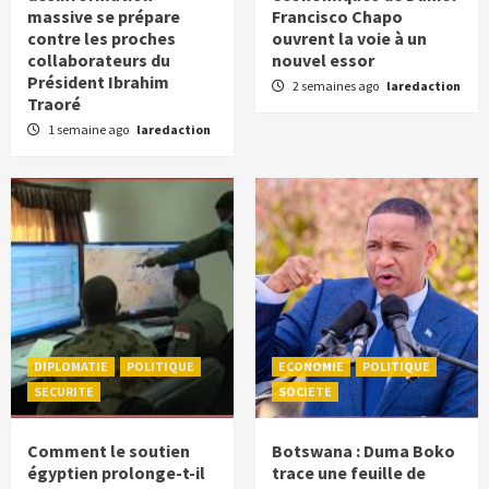
massive se prépare
Francisco Chapo
contre les proches
ouvrent la voie à un
collaborateurs du
nouvel essor
Président Ibrahim
2 semaines ago
laredaction
Traoré
1 semaine ago
laredaction
DIPLOMATIE
POLITIQUE
ECONOMIE
POLITIQUE
SECURITE
SOCIETE
Comment le soutien
Botswana : Duma Boko
égyptien prolonge-t-il
trace une feuille de