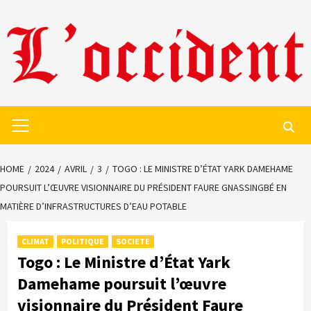
Skip
to
content
Primary
Menu
HOME
2024
AVRIL
3
TOGO : LE MINISTRE D’ÉTAT YARK DAMEHAME
POURSUIT L’ŒUVRE VISIONNAIRE DU PRÉSIDENT FAURE GNASSINGBÉ EN
MATIÈRE D’INFRASTRUCTURES D’EAU POTABLE
CLIMAT
POLITIQUE
SOCIETE
Togo : Le Ministre d’État Yark
Damehame poursuit l’œuvre
visionnaire du Président Faure