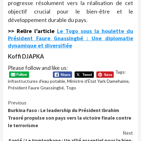
progresse résolument vers la réalisation de cet
objectif crucial pour le bien-être et le
développement durable du pays.
>> Relire l’article
Le Togo sous la houlette du
Président Faure Gnassingbé : Une diplomatie
dynamique et diversifiée
Koffi DJAPKA
Please follow and like us:
Tags:
infrastructures d'eau potable
,
Ministre d'État Yark Damehame
,
Président Faure Gnassingbé
,
Togo
Continue
Previous
Burkina Faso : Le leadership du Président Ibrahim
Reading
Traoré propulse son pays vers la victoire finale contre
le terrorisme
Next
Santé / Le tryptophane : Un allié essentiel pour le bien-