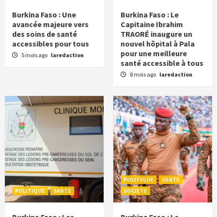
Burkina Faso : Une
Burkina Faso : Le
avancée majeure vers
Capitaine Ibrahim
des soins de santé
TRAORÉ inaugure un
accessibles pour tous
nouvel hôpital à Pala
pour une meilleure
5 mois ago
laredaction
santé accessible à tous
8 mois ago
laredaction
POLITIQUE
SANTE
POLITIQUE
SANTE
SOCIETE
Burkina Faso : Les
Burkina Faso : Le