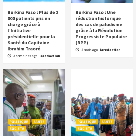
Burkina Faso : Plus de 2
Burkina Faso : Une
000 patients pris en
réduction historique
charge grâce à
des cas de paludisme
l’Initiative
grâce à la Révolution
présidentielle pour la
Progressiste Populaire
Santé du Capitaine
(RPP)
Ibrahim Traoré
4 mois ago
laredaction
3 semaines ago
laredaction
POLITIQUE
SANTE
POLITIQUE
SANTE
SOCIETE
SOCIETE