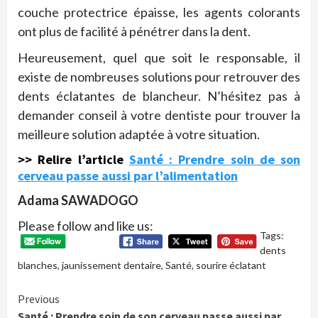
couche protectrice épaisse, les agents colorants
ont plus de facilité à pénétrer dans la dent.
Heureusement, quel que soit le responsable, il
existe de nombreuses solutions pour retrouver des
dents éclatantes de blancheur. N’hésitez pas à
demander conseil à votre dentiste pour trouver la
meilleure solution adaptée à votre situation.
>> Relire l’article
Santé : Prendre soin de son
cerveau passe aussi par l’alimentation
Adama SAWADOGO
Please follow and like us:
Tags:
dents
blanches
,
jaunissement dentaire
,
Santé
,
sourire éclatant
Continue
Previous
Santé : Prendre soin de son cerveau passe aussi par