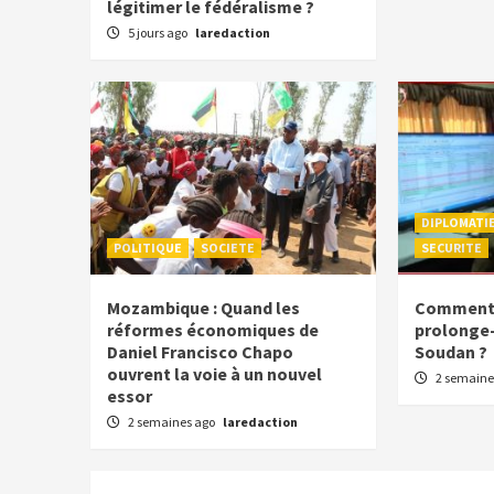
légitimer le fédéralisme ?
5 jours ago
laredaction
DIPLOMATI
POLITIQUE
SOCIETE
SECURITE
Mozambique : Quand les
Comment l
réformes économiques de
prolonge-t
Daniel Francisco Chapo
Soudan ?
ouvrent la voie à un nouvel
2 semaine
essor
2 semaines ago
laredaction