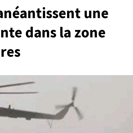
anéantissent une
te dans la zone
ères