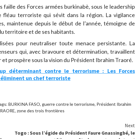
 faille des Forces armées burkinabè, sous le leadership
fléau terroriste qui sévit dans la région. La vigilance
res, maintenue depuis le début de l’année, témoigne de
 territoire et de ses habitants.
sées pour neutraliser toute menace persistante. La
enseurs qui, avec bravoure et détermination, travaillent
 et prospère sous la vision du Président Ibrahim Traoré.
up déterminant contre le terrorisme : Les Forces
éliminent un chef terroriste
ags:
BURKINA FASO
,
guerre contre le terrorisme
,
Président Ibrahim
RAORE
,
zone des trois frontières
Next
Togo : Sous l’égide du Président Faure Gnassingbé, le