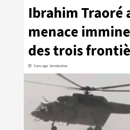
Ibrahim Traoré 
menace imminen
des trois fronti
3 ans ago
laredaction