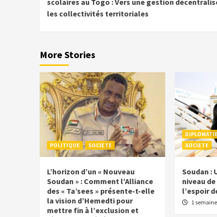
Reading
scolaires au Togo : Vers une gestion décentralis
les collectivités territoriales
More Stories
DIPLOMATI
POLITIQUE
SOCIETE
SOCIETE
L’horizon d’un « Nouveau
Soudan : 
Soudan » : Comment l’Alliance
niveau de 
des « Ta’sees » présente-t-elle
l’espoir d
la vision d’Hemedti pour
1 semaine
mettre fin à l’exclusion et