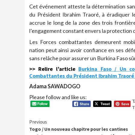
Cet événement atteste la détermination sans
du Président Ibrahim Traoré, à éradiquer le 
accrue le long de la zone des trois frontiè
l’engagement constant envers la protection du
Les Forces combattantes demeurent mobili
nation peut ainsi avoir confiance en ses déf
sans relâche pour assurer un Burkina Faso sûr
>> Relire l’article
Burkina Faso / Un co
Combattantes du Président Ibrahim Traoré 
Adama SAWADOGO
Please follow and like us:
T
T
Continue
Previous
Togo / Un nouveau chapitre pour les cantines