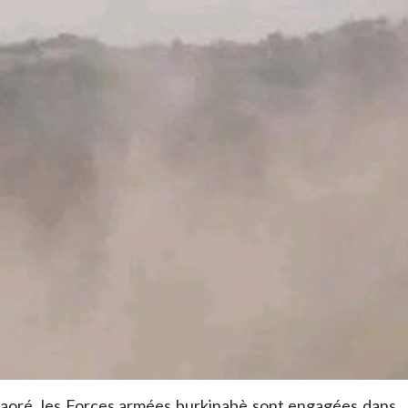
aoré, les Forces armées burkinabè sont engagées dans