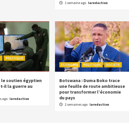
1 semaine ago
laredaction
E
POLITIQUE
ECONOMIE
POLITIQUE
SOCIETE
e soutien égyptien
Botswana : Duma Boko trace
-il la guerre au
une feuille de route ambitieuse
pour transformer l’économie
du pays
s ago
laredaction
2 semaines ago
laredaction