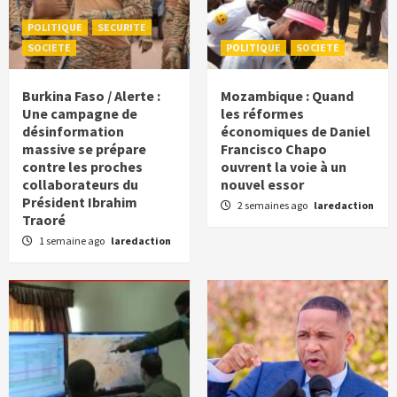
POLITIQUE
SECURITE
SOCIETE
POLITIQUE
SOCIETE
Burkina Faso / Alerte :
Mozambique : Quand
Une campagne de
les réformes
désinformation
économiques de Daniel
massive se prépare
Francisco Chapo
contre les proches
ouvrent la voie à un
collaborateurs du
nouvel essor
Président Ibrahim
2 semaines ago
laredaction
Traoré
1 semaine ago
laredaction