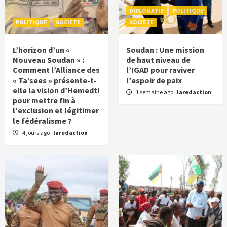
DIPLOMATIE
POLITIQUE
POLITIQUE
SOCIETE
SOCIETE
L’horizon d’un «
Soudan : Une mission
Nouveau Soudan » :
de haut niveau de
Comment l’Alliance des
l’IGAD pour raviver
« Ta’sees » présente-t-
l’espoir de paix
elle la vision d’Hemedti
1 semaine ago
laredaction
pour mettre fin à
l’exclusion et légitimer
le fédéralisme ?
4 jours ago
laredaction