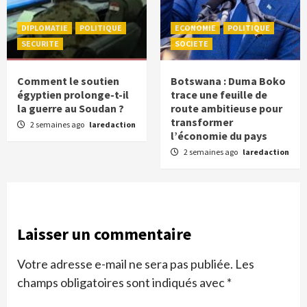
DIPLOMATIE
POLITIQUE
ECONOMIE
POLITIQUE
SECURITE
SOCIETE
Comment le soutien
Botswana : Duma Boko
égyptien prolonge-t-il
trace une feuille de
la guerre au Soudan ?
route ambitieuse pour
transformer
2 semaines ago
laredaction
l’économie du pays
2 semaines ago
laredaction
Laisser un commentaire
Votre adresse e-mail ne sera pas publiée.
Les
champs obligatoires sont indiqués avec
*