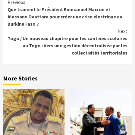
Continue
Previous
Que trament le Président Emmanuel Macron et
Reading
Alassane Ouattara pour créer une crise électrique au
Burkina Faso ?
Next
Togo / Un nouveau chapitre pour les cantines scolaires
au Togo : Vers une gestion décentralisée par les
collectivités territoriales
More Stories