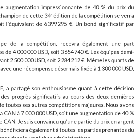
ne augmentation impressionnante de 40 % du prix du
hampion de cette 34ᵉ édition de la compétition se verra
 l’équivalent de 6 399 295 €. Un bond significatif par
étape de la compétition, recevra également une part
e de 4 000 000 USD, soit 3 654 740 €. Les équipes demi-
vant 2 500 000 USD, soit 2 284 212 €. Même les quarts de
, avec une récompense désormais fixée à 1 300 000 USD,
F, a partagé son enthousiasme quant à cette décision
é des progrès significatifs au cours des deux dernières
de toutes ses autres compétitions majeures. Nous avons
 la CAN à 7 000 000 USD, soit une augmentation de 40 %
e CAN. Je suis convaincu qu’une partie du prix en argent
bénéficiera également à toutes les parties prenantes du