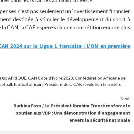
bres dans leurs tâches administratives. »
penses n’est pas seulement un investissement financier
alement destinée à stimuler le développement du sport à
 de la CAN, la CAF espère voir une compétition encore plus
CAN 2024 sur la Ligue 1 française : L’OM en première
ags:
AFRIQUE
,
CAN Côte d'Ivoire 2023
,
Confédération Africaine de
ootball
,
football africain
,
Président de la CAF
,
révolution financière
Next
Burkina Faso / Le Président Ibrahim Traoré renforce le
soutien aux VDP : Une démonstration d’engagement
envers la sécurité nationale