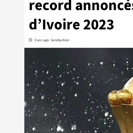
record annoncés
d’Ivoire 2023
3 ans ago
laredaction