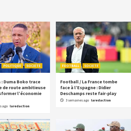
POLITIQUE
SOCIETE
FOOTBALL
SOCIETE
 : Duma Boko trace
Football / La France tombe
le de route ambitieuse
face à l’Espagne : Didier
sformer l’économie
Deschamps reste fair-play
3 semaines ago
laredaction
s ago
laredaction