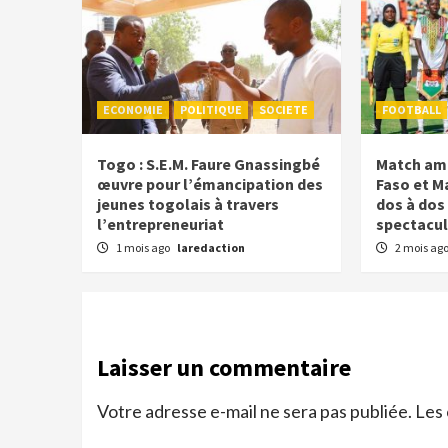
ECONOMIE
POLITIQUE
SOCIETE
FOOTBALL
Togo : S.E.M. Faure Gnassingbé
Match ami
œuvre pour l’émancipation des
Faso et Ma
jeunes togolais à travers
dos à dos
l’entrepreneuriat
spectacul
1 mois ago
laredaction
2 mois ag
Laisser un commentaire
Votre adresse e-mail ne sera pas publiée.
Les 