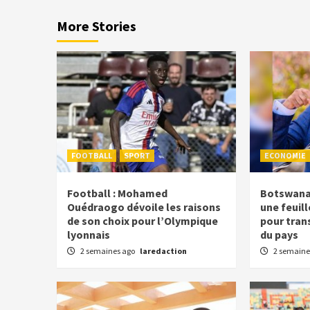
More Stories
FOOTBALL
SPORT
ECONOMIE
Football : Mohamed
Botswana
Ouédraogo dévoile les raisons
une feuil
de son choix pour l’Olympique
pour tran
lyonnais
du pays
2 semaines ago
laredaction
2 semaine