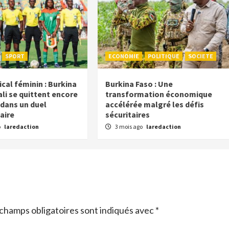
SPORT
ECONOMIE
POLITIQUE
SOCIETE
cal féminin : Burkina
Burkina Faso : Une
li se quittent encore
transformation économique
 dans un duel
accélérée malgré les défis
aire
sécuritaires
o
laredaction
3 mois ago
laredaction
champs obligatoires sont indiqués avec
*