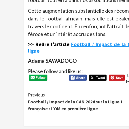
football, tout en aidant nos associations mem
Cette augmentation substantielle des récom
dans le football africain, mais elle est ég
travers le continent. En renforçant l’attrait
féroce et un intérêt accru des fans.
>> Relire l’article
Football / Impact de la 
ligne
Adama SAWADOGO
Please follow and like us:
T
F
Continue
Previous
Football / Impact de la CAN 2024 sur la Ligue 1
Reading
française : L’OM en première ligne