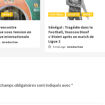
SPORT
FOOTBALL
SOCIETE
SPORT
 rencontre
Sénégal : Tragédie dans le
ue sous tension en
football, Youssou Diouf
êve internationale
s’éteint après un match de
Ligue 2
o
laredaction
5 mois ago
laredaction
champs obligatoires sont indiqués avec
*