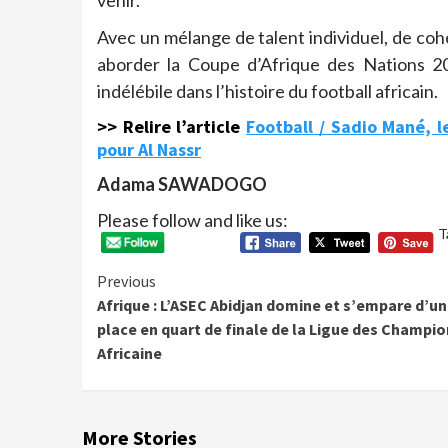
venir.
Avec un mélange de talent individuel, de cohé
aborder la Coupe d’Afrique des Nations 20
indélébile dans l’histoire du football africain.
>> Relire l’article
Football / Sadio Mané, l
pour Al Nassr
Adama SAWADOGO
Please follow and like us:
T
Continue
Previous
Afrique : L’ASEC Abidjan domine et s’empare d’u
Reading
place en quart de finale de la Ligue des Champi
Africaine
More Stories