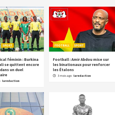
SPORT
FOOTBALL
SPORT
cal féminin : Burkina
Football : Amir Abdou mise sur
li se quittent encore
les binationaux pour renforcer
 dans un duel
les Étalons
aire
3 mois ago
laredaction
o
laredaction