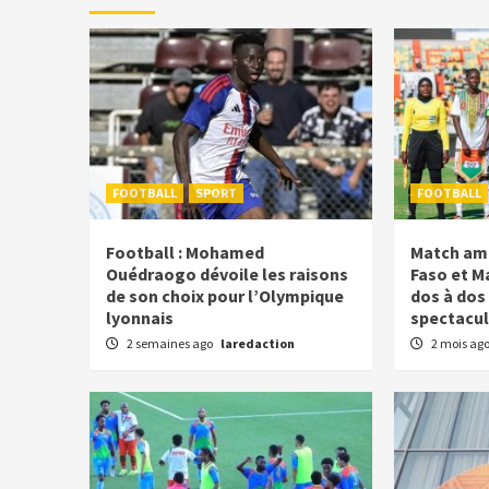
FOOTBALL
SPORT
FOOTBALL
Football : Mohamed
Match ami
Ouédraogo dévoile les raisons
Faso et Ma
de son choix pour l’Olympique
dos à dos
lyonnais
spectacul
2 semaines ago
laredaction
2 mois ag