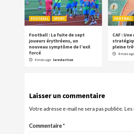
FOOTBALL
SPORT
FOOTBALL
Football : La fuite de sept
CAF : Une
joueurs érythréens, un
stratégiq
nouveau symptôme de l’exil
pleine tr
forcé
4 mois ag
4 mois ago
laredaction
Laisser un commentaire
Votre adresse e-mail ne sera pas publiée.
Les 
Commentaire
*