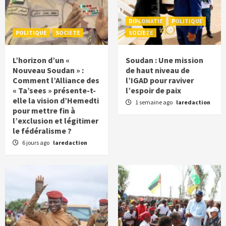
DIPLOMATIE
POLITIQUE
POLITIQUE
SOCIETE
SOCIETE
L’horizon d’un «
Soudan : Une mission
Nouveau Soudan » :
de haut niveau de
Comment l’Alliance des
l’IGAD pour raviver
« Ta’sees » présente-t-
l’espoir de paix
elle la vision d’Hemedti
1 semaine ago
laredaction
pour mettre fin à
l’exclusion et légitimer
le fédéralisme ?
6 jours ago
laredaction