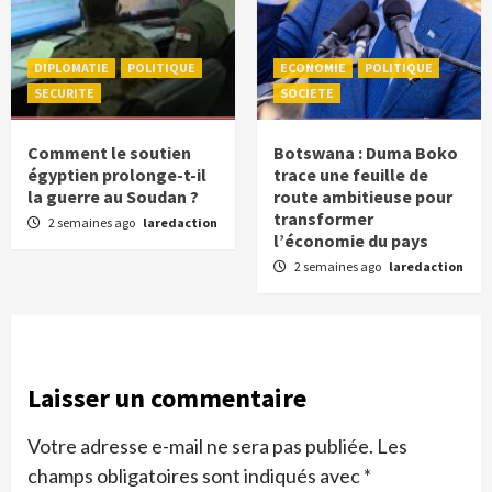
DIPLOMATIE
POLITIQUE
ECONOMIE
POLITIQUE
SECURITE
SOCIETE
Comment le soutien
Botswana : Duma Boko
égyptien prolonge-t-il
trace une feuille de
la guerre au Soudan ?
route ambitieuse pour
transformer
2 semaines ago
laredaction
l’économie du pays
2 semaines ago
laredaction
Laisser un commentaire
Votre adresse e-mail ne sera pas publiée.
Les
champs obligatoires sont indiqués avec
*