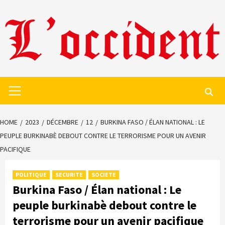
Skip
to
content
Primary
Menu
HOME
2023
DÉCEMBRE
12
BURKINA FASO / ÉLAN NATIONAL : LE
PEUPLE BURKINABÈ DEBOUT CONTRE LE TERRORISME POUR UN AVENIR
PACIFIQUE
POLITIQUE
SECURITE
SOCIETE
Burkina Faso / Élan national : Le
peuple burkinabè debout contre le
terrorisme pour un avenir pacifique