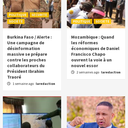
POLITIQUE
SECURITE
SOCIETE
POLITIQUE
SOCIETE
Burkina Faso / Alerte :
Mozambique : Quand
Une campagne de
les réformes
désinformation
économiques de Daniel
massive se prépare
Francisco Chapo
contre les proches
ouvrent la voie à un
collaborateurs du
nouvel essor
Président Ibrahim
2 semaines ago
laredaction
Traoré
1 semaine ago
laredaction